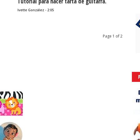
Tutorial para hacer tarta de guitarra.
Ivette González - 2:05
Page 1 of 2