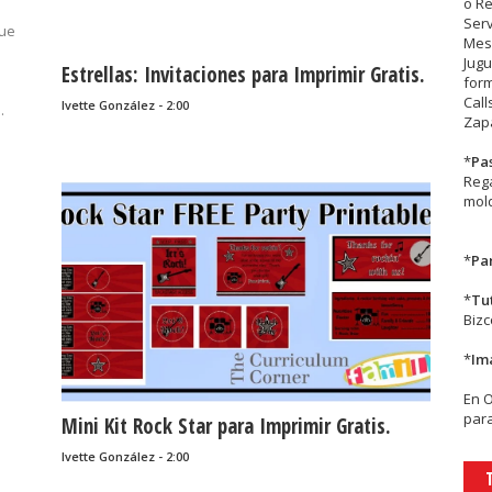
o R
Serv
que
Mesa
Jugu
Estrellas: Invitaciones para Imprimir Gratis.
form
Call
Ivette González - 2:00
.
Zapa
*
Pa
Rega
mold
*
Par
*
Tu
Biz
*
Im
En
para
Mini Kit Rock Star para Imprimir Gratis.
Ivette González - 2:00