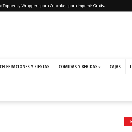
: Toppers y Wrappers para Cupcakes para Imprimir Gratis.
CELEBRACIONES Y FIESTAS
COMIDAS Y BEBIDAS
CAJAS