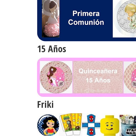
15 Años
Friki