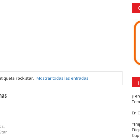
etiqueta
rock star
.
Mostrar todas las entradas
nas
¡Te
Tem
En 
*
Im
os,
Eti
Star
Cupc