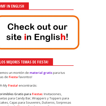
OMF IN ENGLISH
¡LOS MEJORES TEMAS DE FIESTA!
nemos un montón de
material gratis
para tus
as de
Fiesta
favoritos!
Oh My
Fiesta!
encontrarás:
primibles Gratis para
Fiestas
: Invitaciones,
quetas para Candy Bar, Wrappers y Toppers para
akes, Cajas para Souvenirs, Dulceros, Sorpresas