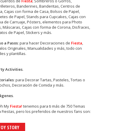
ecuerdos de
Fiesta
; Sombreros o Gorros,
illeteros, Banderines, Banderitas, Centros de
, Cajas con forma de Casa, Bolsos de Papel,
etes de Papel, Stands para Cupcakes, Cajas con
a de Carruaje, Pósters, elementos para Photo
s, Máscaras, Cajas con forma de Corona, Disfraces,
tos de Papel, Stickers y más.
so a Pasos
: para hacer Decoraciones de
Fiesta
,
los Originales, Manualidades y más, todo con
es y plantillas.
ty Activities
.
toriales
: para Decorar Tartas, Pasteles, Tortas o
cochos, Decoración de Comida y más.
ágenes
.
Oh My
Fiesta!
tenemos para ti más de 750 Temas
 Fiestas, pero los preferidos de nuestros fans son:
TOY STORY