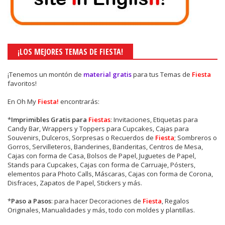
*
Imágenes
.
En
Oh My
Fiesta!
tenemos para ti más de 750 Temas para Fiestas,
pero los preferidos de nuestros fans son:
TOY STORY