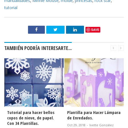
« ANTERIOR
SIGUIENTE »
FACEBOOK
BLOGGER
Webs Especializadas
¡Visita nuestras webs especializadas! Son:
Baby Shower