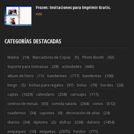
(5)
(81)
(12)
globos para diálogos
gorros
guirnaldas
(11)
(8)
(6429)
helado
hot cakes
imprimibles
(1397)
(2837)
(14)
imágenes
invitaciones
joyas culinarias
(10)
(158)
juegos
juguetes papel o cartón
(70)
(34)
(10)
libro de actividades
libro de autógrafos
mantel
(400)
(15)
(349)
manualidades
maquillaje
marcapaginas
(1314)
(66)
(363)
(15)
marcos
mesa
molde
moñas
(40)
(179)
(90)
(142)
muñecas
máscaras
papel
para colorear
(476)
(6)
(95)
pasteles
peinado
plantillas
(21)
(7)
(36)
plantillas navideñas
puerta
recetas de cocina
(1493)
(597)
(983)
recuerditos
regalitos
rótulos
(37)
(743)
(6)
sandwichs
scrapbook
servilletas
(379)
(12)
(1458)
servilleteros
sillas
sorpresas
(1578)
(67)
(263)
(2353)
souvenirs
stand
stickers
tarjetas
(303)
(442)
(1358)
tarta
tartas originales
toppers