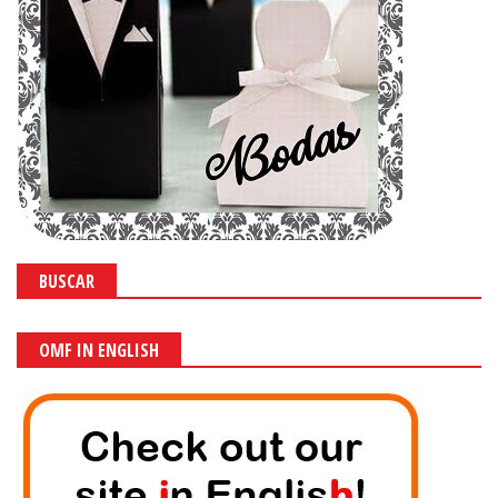
¡LOS MEJORES TEMAS DE FIESTA!
¡Tenemos un montón de
material gratis
para tus Temas de
Fiesta
favoritos!
En Oh My
Fiesta!
encontrarás:
*
Imprimibles Gratis para
Fiestas
: Invitaciones, Etiquetas para
Candy Bar, Wrappers y Toppers para Cupcakes, Cajas para
Souvenirs, Dulceros, Sorpresas o Recuerdos de
Fiesta
; Sombreros o
Gorros, Servilleteros, Banderines, Banderitas, Centros de Mesa,
Cajas con forma de Casa, Bolsos de Papel, Juguetes de Papel,
Stands para Cupcakes, Cajas con forma de Carruaje, Pósters,
elementos para Photo Calls, Máscaras, Cajas con forma de Corona,
Disfraces, Zapatos de Papel, Stickers y más.
*
Paso a Pasos
: para hacer Decoraciones de
Fiesta
, Regalos
Originales, Manualidades y más, todo con moldes y plantillas.
*
Party Activities
.
*
Tutoriales
: para Decorar Tartas, Pasteles, Tortas o Bizcochos,
Decoración de Comida y más.