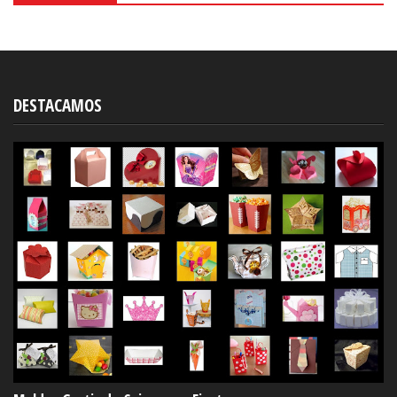
Moldes Gratis de Cajas para Fiestas.
22:00
La Selva, para Niñas: Invitaciones para Imprimir
Gratis.
20:00
Frozen: Caja Tetera Para Imprimir Gratis.
2:00
Divertido Kit de Paw Patrol o Patrulla Canina para
Imprimir Gratis.
18:00
Frozen: Tarjetas o Invitaciones para Imprimir
Gratis.
0:00