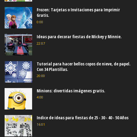
CATEGORÍAS DESTACADAS
(14)
(5)
(62)
Maleta
Marcadores de Copas
Photo Booth
(28)
(445)
Soporte para Golosinas
actividades
(11)
(717)
(166)
album de fotos
banderines
banderitas
(5)
(97)
(79)
(26)
bingo
bolsas para regalos
bolso
bordes
(1629)
(258)
(111)
cajitas
calendario
carruajes
(50)
(264)
(512)
centros de mesas
comida salada
conos
(34)
(6)
(24)
cuadernos
cupones
decoración de uñas
(34)
(2)
(238)
(1454)
diarios
diploma
disfraz
dulcero
(10)
(2975)
(771)
empaques
etiquetas
fondos
(192)
(152)
funda de CD
galería postres y reposteria
(64)
(17)
(24)
galerías
galletas
globos