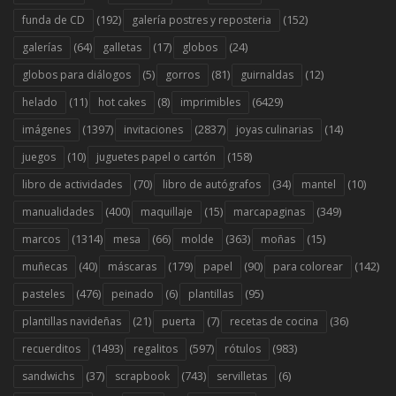
(529)
(186)
(12)
tutorial
tutorial reposteria y postres
vasos
(13)
(7)
(707)
(35)
velas
viseras
wrappers
zapatos
SÍGUENOS
Entradas
Comentarios
COPYRIGHT ©
2026 Ideas y material gratis para fiestas y celebraciones
Oh My Fiesta!
Home
FAQ
About
Contact
1