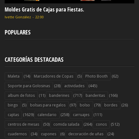
Moldes Gratis de Cajas para Fiestas.
Ivette González
-
22:00
POPULARES
CATEGORÍAS DESTACADAS
(14)
(5)
(62)
Maleta
Marcadores de Copas
Photo Booth
(28)
(445)
Soporte para Golosinas
actividades
(11)
(717)
(166)
album de fotos
banderines
banderitas
(5)
(97)
(79)
(26)
bingo
bolsas para regalos
bolso
bordes
(1629)
(258)
(111)
cajitas
calendario
carruajes
(50)
(264)
(512)
centros de mesas
comida salada
conos
(34)
(6)
(24)
cuadernos
cupones
decoración de uñas