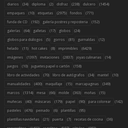
(34)
(2)
(238)
(1454)
diarios
diploma
disfraz
dulcero
(10)
(2975)
(771)
empaques
etiquetas
fondos
(192)
(152)
funda de CD
galería postres y reposteria
(64)
(17)
(24)
galerías
galletas
globos
(5)
(81)
(12)
globos para diálogos
gorros
guirnaldas
(11)
(8)
(6429)
helado
hot cakes
imprimibles
(1397)
(2837)
(14)
imágenes
invitaciones
joyas culinarias
(10)
(158)
juegos
juguetes papel o cartón
(70)
(34)
(10)
libro de actividades
libro de autógrafos
mantel
(400)
(15)
(349)
manualidades
maquillaje
marcapaginas
(1314)
(66)
(363)
(15)
marcos
mesa
molde
moñas
(40)
(179)
(90)
(142)
muñecas
máscaras
papel
para colorear
(476)
(6)
(95)
pasteles
peinado
plantillas
(21)
(7)
(36)
plantillas navideñas
puerta
recetas de cocina