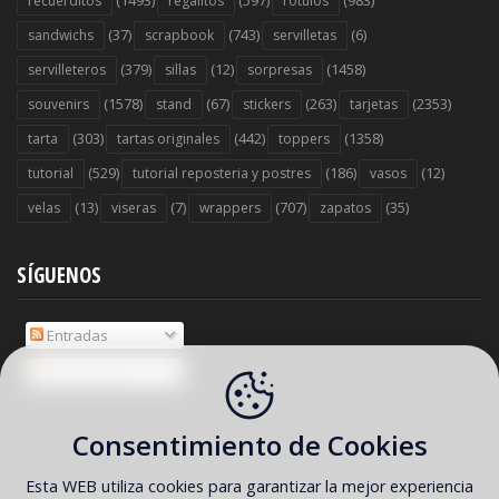
(1493)
(597)
(983)
recuerditos
regalitos
rótulos
(37)
(743)
(6)
sandwichs
scrapbook
servilletas
(379)
(12)
(1458)
servilleteros
sillas
sorpresas
(1578)
(67)
(263)
(2353)
souvenirs
stand
stickers
tarjetas
(303)
(442)
(1358)
tarta
tartas originales
toppers
(529)
(186)
(12)
tutorial
tutorial reposteria y postres
vasos
(13)
(7)
(707)
(35)
velas
viseras
wrappers
zapatos
SÍGUENOS
Entradas
Comentarios
Consentimiento de Cookies
Esta WEB utiliza cookies para garantizar la mejor experiencia
COPYRIGHT ©
2026 Ideas y material gratis para fiestas y celebraciones