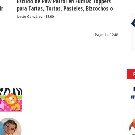
Escudo de Paw Patrol en Fucsia: Toppers
ir
para Tartas, Tortas, Pasteles, Bizcochos o
Cakes para Imprimir Gratis.
Ivette González - 18:00
Page 1 of 248