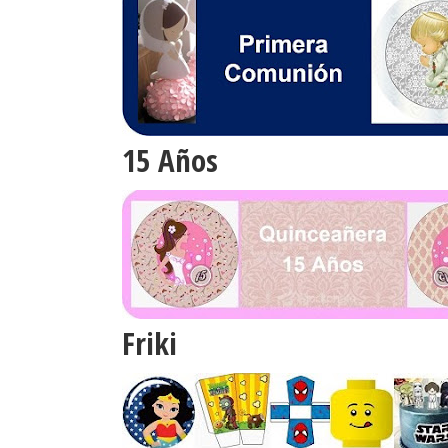
15 Años
Friki