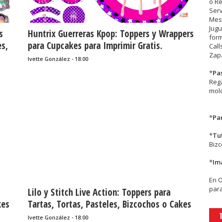
o R
Serv
Mesa
Jugu
s
Huntrix Guerreras Kpop: Toppers y Wrappers
form
es,
para Cupcakes para Imprimir Gratis.
Call
Zapa
Ivette González - 18:00
*
Pa
Rega
mold
*
Par
*
Tu
Biz
*
Im
En
para
Lilo y Stitch Live Action: Toppers para
kes
Tartas, Tortas, Pasteles, Bizcochos o Cakes
para Imprimir Gratis.
Ivette González - 18:00