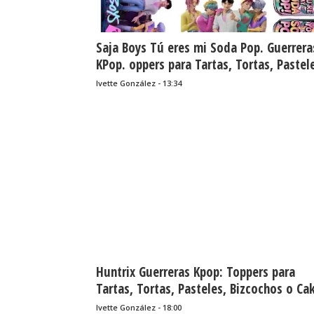
Saja Boys Tú eres mi Soda Pop. Guerrera
KPop. oppers para Tartas, Tortas, Pastel
Bizcochos o Cakes para Imprimir Gratis.
Ivette González - 13:34
Huntrix Guerreras Kpop: Toppers para
Tartas, Tortas, Pasteles, Bizcochos o Ca
para Imprimir Gratis.
Ivette González - 18:00