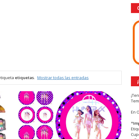
etiqueta
etiquetas
.
Mostrar todas las entradas
¡Te
Tem
En 
*
Im
Eti
Cupc