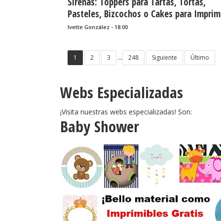
Sirenas: Toppers para Tartas, Tortas,
Pasteles, Bizcochos o Cakes para Imprim
Gratis.
Ivette González - 18:00
...
1
2
3
248
Siguiente
Último
Webs Especializadas
¡Visita nuestras webs especializadas! Son:
Baby Shower