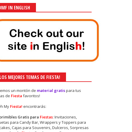
OMF IN ENGLISH
¡LOS MEJORES TEMAS DE FIESTA!
nemos un montón de
material gratis
para tus
as de
Fiesta
favoritos!
Oh My
Fiesta!
encontrarás:
primibles Gratis para
Fiestas
: Invitaciones,
quetas para Candy Bar, Wrappers y Toppers para
akes, Cajas para Souvenirs, Dulceros, Sorpresas