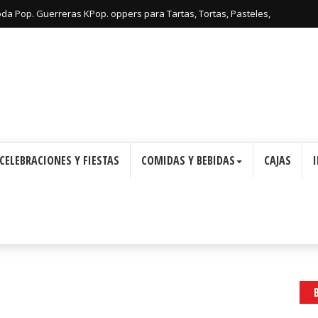
oda Pop. Guerreras KPop. oppers para Tartas, Tortas, Pasteles,
Imprimir Gratis.
CELEBRACIONES Y FIESTAS
COMIDAS Y BEBIDAS
CAJAS