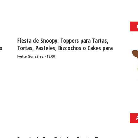
Fiesta de Snoopy: Toppers para Tartas,
 o
Tortas, Pasteles, Bizcochos o Cakes para
Imprimir Gratis.
Ivette González - 18:00