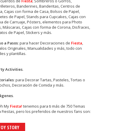
ecuerdos de
Fiesta
; Sombreros o Gorros,
illeteros, Banderines, Banderitas, Centros de
, Cajas con forma de Casa, Bolsos de Papel,
etes de Papel, Stands para Cupcakes, Cajas con
a de Carruaje, Pósters, elementos para Photo
s, Máscaras, Cajas con forma de Corona, Disfraces,
tos de Papel, Stickers y más.
so a Pasos
: para hacer Decoraciones de
Fiesta
,
los Originales, Manualidades y más, todo con
es y plantillas.
ty Activities
.
toriales
: para Decorar Tartas, Pasteles, Tortas o
cochos, Decoración de Comida y más.
ágenes
.
Oh My
Fiesta!
tenemos para ti más de 750 Temas
 Fiestas, pero los preferidos de nuestros fans son:
TOY STORY