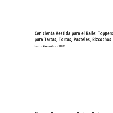
Cenicienta Vestida para el Baile: Toppers
para Tartas, Tortas, Pasteles, Bizcochos
Cakes para Imprimir Gratis
Ivette González - 18:00