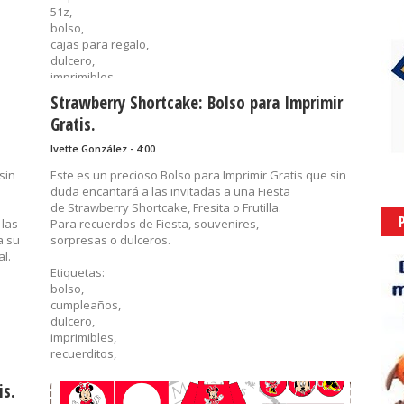
51z,
bolso,
cajas para regalo,
dulcero,
imprimibles,
Navidad,
Strawberry Shortcake: Bolso para Imprimir
recuerditos,
Gratis.
sorpresas,
souvenirs
Ivette González - 4:00
......
sin
Este es un precioso Bolso para Imprimir Gratis que sin
duda encantará a las invitadas a una Fiesta
de Strawberry Shortcake, Fresita o Frutilla.
 las
Para recuerdos de Fiesta, souvenires,
a su
sorpresas o dulceros.
al.
Etiquetas:
bolso,
cumpleaños,
dulcero,
imprimibles,
recuerditos,
sorpresas,
souvenirs,
is.
Strawberry Shortcake