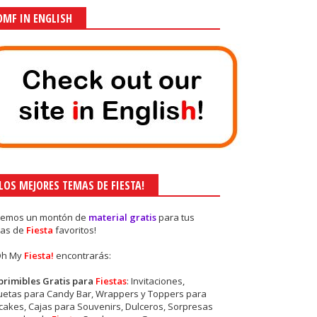
OMF IN ENGLISH
¡LOS MEJORES TEMAS DE FIESTA!
nemos un montón de
material gratis
para tus
as de
Fiesta
favoritos!
Oh My
Fiesta!
encontrarás:
primibles Gratis para
Fiestas
: Invitaciones,
quetas para Candy Bar, Wrappers y Toppers para
akes, Cajas para Souvenirs, Dulceros, Sorpresas