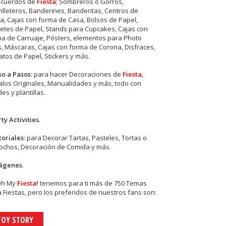
ecuerdos de
Fiesta
; Sombreros o Gorros,
illeteros, Banderines, Banderitas, Centros de
, Cajas con forma de Casa, Bolsos de Papel,
etes de Papel, Stands para Cupcakes, Cajas con
a de Carruaje, Pósters, elementos para Photo
s, Máscaras, Cajas con forma de Corona, Disfraces,
tos de Papel, Stickers y más.
so a Pasos
: para hacer Decoraciones de
Fiesta
,
los Originales, Manualidades y más, todo con
es y plantillas.
ty Activities
.
toriales
: para Decorar Tartas, Pasteles, Tortas o
cochos, Decoración de Comida y más.
ágenes
.
Oh My
Fiesta!
tenemos para ti más de 750 Temas
 Fiestas, pero los preferidos de nuestros fans son:
TOY STORY