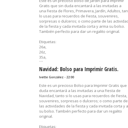
Este es un precioso Bolso de Jardín para Imprimir
Gratis que sin duda encantará a las invitadas a
una Fiesta de Flores, Primavera, Jardín, Adultos, tan
lo usas para recuerdos de Fiesta, souvenires,
sorpresas o dulceros; o como parte de las activida
de la fiesta y cada invitada corta y arma su bolso.
También perfecto para dar un regalito original.
Etiquetas:
26a,
26z,
35a,
35z,
40a,
Navidad: Bolso para Imprimir Gratis.
40z,
Ivette González - 22:00
bolso,
cajas para regalo,
Este es un precioso Bolso para Imprimir Gratis que 
dulcero,
duda encantará a las invitadas a una Fiesta de
flores,
Navidad, tanto si lo usas para recuerdos de Fiesta,
imprimibles,
souvenires, sorpresas o dulceros; o como parte de
primavera,
las actividades de la fiesta y cada invitada corta y
recuerditos,
su bolso. También perfecto para dar un regalito
sorpresas,
original.
souvenirs,
Z50
Etiquetas: