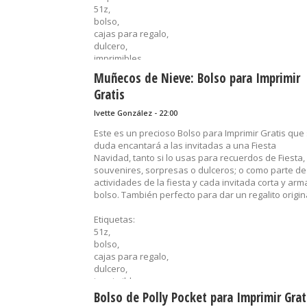
51z,
......
bolso,
cajas para regalo,
dulcero,
imprimibles,
Navidad,
Muñecos de Nieve: Bolso para Imprimir
recuerditos,
Gratis
sorpresas,
souvenirs
Ivette González - 22:00
......
Este es un precioso Bolso para Imprimir Gratis que 
duda encantará a las invitadas a una Fiesta
Navidad, tanto si lo usas para recuerdos de Fiesta,
souvenires, sorpresas o dulceros; o como parte de
actividades de la fiesta y cada invitada corta y arm
bolso. También perfecto para dar un regalito origin
Etiquetas:
51z,
bolso,
cajas para regalo,
dulcero,
imprimibles,
muñecos de nieve,
Bolso de Polly Pocket para Imprimir Grat
Navidad,