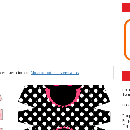
a etiqueta
bolso
.
Mostrar todas las entradas
¡Te
Tem
En 
*
Im
Eti
Cupc