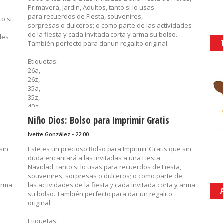
Primavera, Jardín, Adultos, tanto si lo usas
para recuerdos de Fiesta, souvenires,
to si
sorpresas o dulceros; o como parte de las actividades
de la fiesta y cada invitada corta y arma su bolso.
des
También perfecto para dar un regalito original.
Etiquetas:
26a,
26z,
35a,
35z,
40a,
40z,
Niño Dios: Bolso para Imprimir Gratis
bolso,
cajas para regalo,
Ivette González - 22:00
dulcero,
sin
Este es un precioso Bolso para Imprimir Gratis que sin
flores,
duda encantará a las invitadas a una Fiesta
imprimibles,
Navidad, tanto si lo usas para recuerdos de Fiesta,
primavera,
souvenires, sorpresas o dulceros; o como parte de
recuerditos,
 arma
las actividades de la fiesta y cada invitada corta y arma
sorpresas,
su bolso. También perfecto para dar un regalito
souvenirs,
original.
Z50
Etiquetas:
......