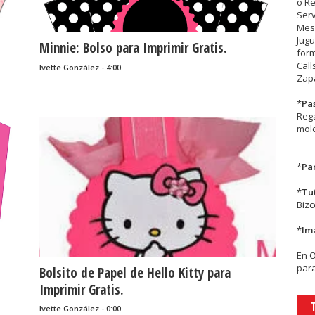
o R
Serv
Mesa
Jugu
Minnie: Bolso para Imprimir Gratis.
form
Call
Ivette González - 4:00
Zapa
*
Pa
Rega
mold
*
Par
*
Tu
Biz
*
Im
En
para
Bolsito de Papel de Hello Kitty para
Imprimir Gratis.
Ivette González - 0:00