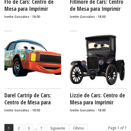
Flo de Cars: Centro de
Fillmore de Cars: Centro
Mesa para Imprimir
de Mesa para Imprimir
Gratis.
Gratis.
Ivette González - 18:00
Ivette González - 18:00
Darel Cartrip de Cars:
Lizzie de Cars: Centro de
Centro de Mesa para
Mesa para Imprimir
Imprimir Gratis.
Gratis.
Ivette González - 18:00
Ivette González - 18:00
...
Page 1 of 7
1
2
3
7
Siguiente
Último