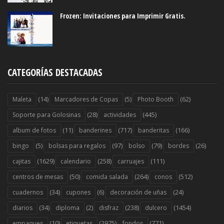
Frozen: Invitaciones para Imprimir Gratis.
CATEGORÍAS DESTACADAS
(14)
(5)
(62)
Maleta
Marcadores de Copas
Photo Booth
(28)
(445)
Soporte para Golosinas
actividades
(11)
(717)
(166)
album de fotos
banderines
banderitas
(5)
(97)
(79)
(26)
bingo
bolsas para regalos
bolso
bordes
(1629)
(258)
(111)
cajitas
calendario
carruajes
(50)
(264)
(512)
centros de mesas
comida salada
conos
(34)
(6)
(24)
cuadernos
cupones
decoración de uñas
(34)
(2)
(238)
(1454)
diarios
diploma
disfraz
dulcero
(10)
(2975)
(771)
empaques
etiquetas
fondos