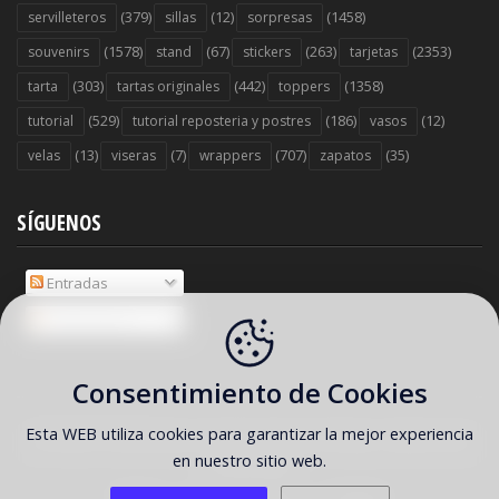
(379)
(12)
(1458)
servilleteros
sillas
sorpresas
(1578)
(67)
(263)
(2353)
souvenirs
stand
stickers
tarjetas
(303)
(442)
(1358)
tarta
tartas originales
toppers
(529)
(186)
(12)
tutorial
tutorial reposteria y postres
vasos
(13)
(7)
(707)
(35)
velas
viseras
wrappers
zapatos
SÍGUENOS
Entradas
Comentarios
Consentimiento de Cookies
Esta WEB utiliza cookies para garantizar la mejor experiencia
COPYRIGHT ©
2026 Ideas y material gratis para fiestas y celebraciones
en nuestro sitio web.
Oh My Fiesta!