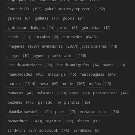
(192)
(152)
funda de CD
galería postres y reposteria
(64)
(17)
(24)
galerías
galletas
globos
(5)
(81)
(12)
globos para diálogos
gorros
guirnaldas
(11)
(8)
(6429)
helado
hot cakes
imprimibles
(1397)
(2837)
(14)
imágenes
invitaciones
joyas culinarias
(10)
(158)
juegos
juguetes papel o cartón
(70)
(34)
(10)
libro de actividades
libro de autógrafos
mantel
(400)
(15)
(349)
manualidades
maquillaje
marcapaginas
(1314)
(66)
(363)
(15)
marcos
mesa
molde
moñas
(40)
(179)
(90)
(142)
muñecas
máscaras
papel
para colorear
(476)
(6)
(95)
pasteles
peinado
plantillas
(21)
(7)
(36)
plantillas navideñas
puerta
recetas de cocina
(1493)
(597)
(983)
recuerditos
regalitos
rótulos
(37)
(743)
(6)
sandwichs
scrapbook
servilletas