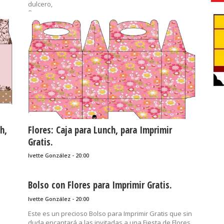
dulcero,
flores,
imprimibles,
primavera,
recuerditos,
sorpresas,
souvenirs
......
h,
Flores: Caja para Lunch, para Imprimir
Gratis.
Ivette González - 20:00
Bolso con Flores para Imprimir Gratis.
Ivette González - 20:00
Este es un precioso Bolso para Imprimir Gratis que sin
duda encantará a las invitadas a una Fiesta de Flores,