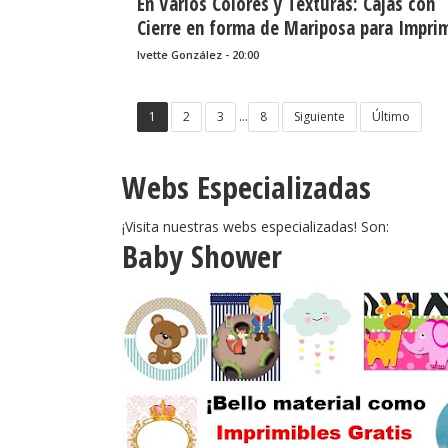
En Varios Colores y Texturas: Cajas con
......
Cierre en forma de Mariposa para Imprim
Gratis.
Ivette González - 20:00
...
1
2
3
8
Siguiente
Último
Webs Especializadas
¡Visita nuestras webs especializadas! Son:
Baby Shower