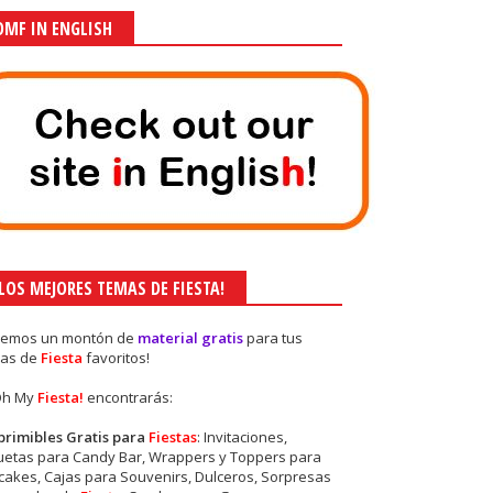
OMF IN ENGLISH
¡LOS MEJORES TEMAS DE FIESTA!
nemos un montón de
material gratis
para tus
as de
Fiesta
favoritos!
Oh My
Fiesta!
encontrarás:
primibles Gratis para
Fiestas
: Invitaciones,
quetas para Candy Bar, Wrappers y Toppers para
akes, Cajas para Souvenirs, Dulceros, Sorpresas