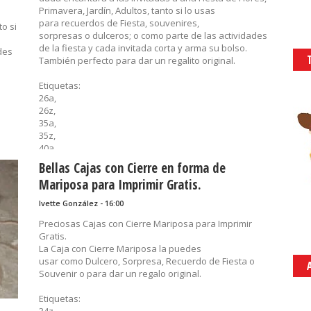
Primavera, Jardín, Adultos, tanto si lo usas
para recuerdos de Fiesta, souvenires,
to si
sorpresas o dulceros; o como parte de las actividades
de la fiesta y cada invitada corta y arma su bolso.
des
También perfecto para dar un regalito original.
Etiquetas:
26a,
26z,
35a,
35z,
40a,
40z,
Bellas Cajas con Cierre en forma de
bolso,
Mariposa para Imprimir Gratis.
cajas para regalo,
dulcero,
Ivette González - 16:00
flores,
imprimibles,
Preciosas Cajas con Cierre Mariposa para Imprimir
primavera,
Gratis.
recuerditos,
La Caja con Cierre Mariposa la puedes
sorpresas,
usar como Dulcero, Sorpresa, Recuerdo de Fiesta o
souvenirs,
Souvenir o para dar un regalo original.
Z50
Etiquetas:
......