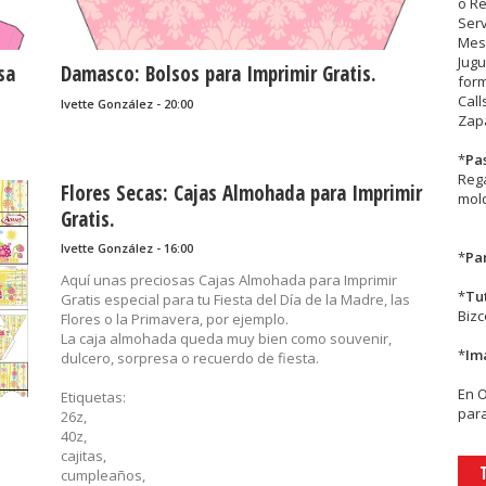
o R
Serv
Mesa
Jugu
sa
Damasco: Bolsos para Imprimir Gratis.
form
Call
Ivette González - 20:00
Zapa
*
Pa
Rega
Flores Secas: Cajas Almohada para Imprimir
mold
Gratis.
Ivette González - 16:00
*
Par
Aquí unas preciosas Cajas Almohada para Imprimir
*
Tu
Gratis especial para tu Fiesta del Día de la Madre, las
Biz
Flores o la Primavera, por ejemplo.
La caja almohada queda muy bien como souvenir,
*
Im
dulcero, sorpresa o recuerdo de fiesta.
En
Etiquetas:
para
26z,
40z,
cajitas,
cumpleaños,