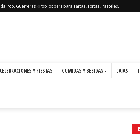
oda Pop. Guerreras KPop. oppers para Tartas, Tortas, Pasteles,
Imprimir Gratis.
CELEBRACIONES Y FIESTAS
COMIDAS Y BEBIDAS
CAJAS