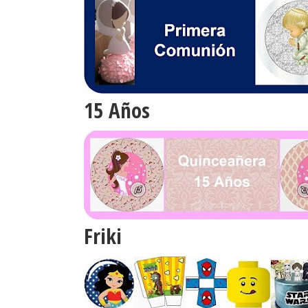
15 Años
Friki