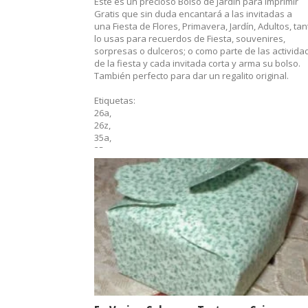
Este es un precioso Bolso de Jardín para Imprimir
Gratis que sin duda encantará a las invitadas a
una Fiesta de Flores, Primavera, Jardín, Adultos, tan
lo usas para recuerdos de Fiesta, souvenires,
sorpresas o dulceros; o como parte de las activida
de la fiesta y cada invitada corta y arma su bolso.
También perfecto para dar un regalito original.
Etiquetas:
26a,
26z,
35a,
35z,
40a,
40z,
bolso,
cajas para regalo,
dulcero,
flores,
imprimibles,
primavera,
recuerditos,
sorpresas,
souvenirs,
Z50