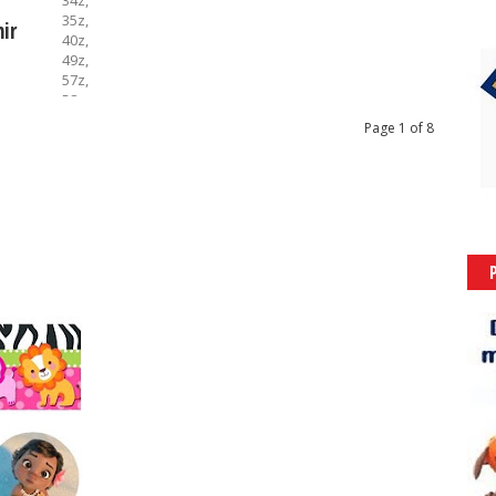
34z,
35z,
ir
40z,
49z,
57z,
58z,
cajas para regalo,
Page 1 of 8
cajitas,
cumpleaños,
día de la madre,
dulcero,
imprimibles,
mariposas,
recuerditos,
regalitos,
sorpresas,
souvenirs,
Z50
......