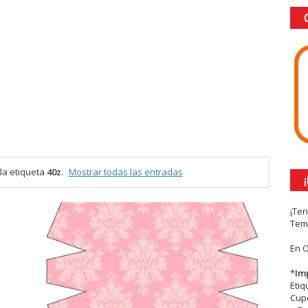
la etiqueta
40z
.
Mostrar todas las entradas
¡Te
Tem
En 
*
Im
Eti
Cupc