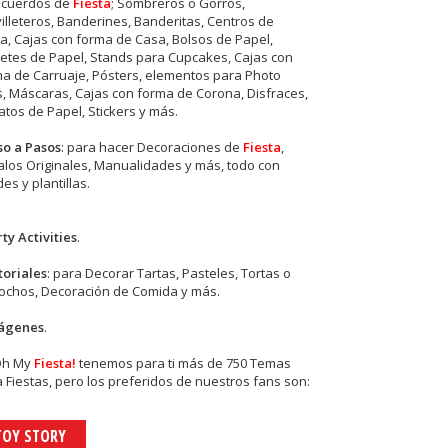
ecuerdos de
Fiesta
; Sombreros o Gorros,
illeteros, Banderines, Banderitas, Centros de
, Cajas con forma de Casa, Bolsos de Papel,
etes de Papel, Stands para Cupcakes, Cajas con
a de Carruaje, Pósters, elementos para Photo
s, Máscaras, Cajas con forma de Corona, Disfraces,
tos de Papel, Stickers y más.
so a Pasos
: para hacer Decoraciones de
Fiesta
,
los Originales, Manualidades y más, todo con
es y plantillas.
ty Activities
.
toriales
: para Decorar Tartas, Pasteles, Tortas o
cochos, Decoración de Comida y más.
ágenes
.
Oh My
Fiesta!
tenemos para ti más de 750 Temas
 Fiestas, pero los preferidos de nuestros fans son:
TOY STORY