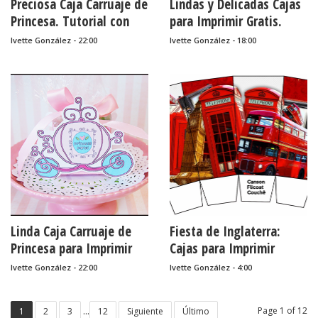
Preciosa Caja Carruaje de
Lindas y Delicadas Cajas
Princesa. Tutorial con
para Imprimir Gratis.
Plantilla.
Ivette González - 22:00
Ivette González - 18:00
Linda Caja Carruaje de
Fiesta de Inglaterra:
Princesa para Imprimir
Cajas para Imprimir
Gratis.
Gratis.
Ivette González - 22:00
Ivette González - 4:00
...
Page 1 of 12
1
2
3
12
Siguiente
Último