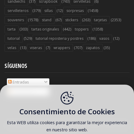
(37)
(743)
(6)
sandwichs
scrapbook
servilletas
(379)
(12)
(1458)
servilleteros
sillas
sorpresas
(1578)
(67)
(263)
(2353)
souvenirs
stand
stickers
tarjetas
(303)
(442)
(1358)
tarta
tartas originales
toppers
(529)
(186)
(12)
tutorial
tutorial reposteria y postres
vasos
(13)
(7)
(707)
(35)
velas
viseras
wrappers
zapatos
SÍGUENOS
Entradas
Comentarios
Consentimiento de Cookies
Esta WEB utiliza cookies para garantizar la mejor experiencia
COPYRIGHT ©
2026 Ideas y material gratis para fiestas y celebraciones
en nuestro sitio web.
Oh My Fiesta!