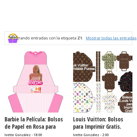
Mostrando entradas con la etiqueta
Z1
.
Mostrar todas las entradas
Barbie la Película: Bolsos
Louis Vuitton: Bolsos
de Papel en Rosa para
para Imprimir Gratis.
Descargar Gratis.
Ivette González - 18:00
Ivette González - 2:00