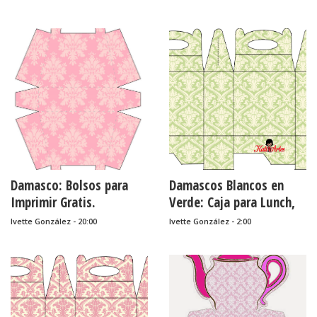
Damasco: Bolsos para
Damascos Blancos en
Imprimir Gratis.
Verde: Caja para Lunch,
para Imprimir Gratis.
Ivette González - 20:00
Ivette González - 2:00