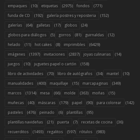
(10)
(2975)
(771)
empaques
etiquetas
fondos
(192)
(152)
funda de CD
galería postres y reposteria
(64)
(17)
(24)
galerías
galletas
globos
(5)
(81)
(12)
globos para diálogos
gorros
guirnaldas
(11)
(8)
(6429)
helado
hot cakes
imprimibles
(1397)
(2837)
(14)
imágenes
invitaciones
joyas culinarias
(10)
(158)
juegos
juguetes papel o cartón
(70)
(34)
(10)
libro de actividades
libro de autógrafos
mantel
(400)
(15)
(349)
manualidades
maquillaje
marcapaginas
(1314)
(66)
(363)
(15)
marcos
mesa
molde
moñas
(40)
(179)
(90)
(142)
muñecas
máscaras
papel
para colorear
(476)
(6)
(95)
pasteles
peinado
plantillas
(21)
(7)
(36)
plantillas navideñas
puerta
recetas de cocina
(1493)
(597)
(983)
recuerditos
regalitos
rótulos