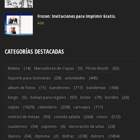
Frozen: Invitaciones para Imprimir Gratis.
4:00
CATEGORÍAS DESTACADAS
(14)
(5)
(62)
Maleta
Marcadores de Copas
Photo Booth
(28)
(445)
Soporte para Golosinas
actividades
(11)
(717)
(166)
album de fotos
banderines
banderitas
(5)
(97)
(79)
(26)
bingo
bolsas para regalos
bolso
bordes
(1629)
(258)
(111)
cajitas
calendario
carruajes
(50)
(264)
(512)
centros de mesas
comida salada
conos
(34)
(6)
(24)
cuadernos
cupones
decoración de uñas
(34)
(2)
(238)
(1454)
diarios
diploma
disfraz
dulcero