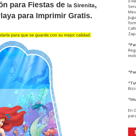
o R
ón para Fiestas de
,
la Sirenita
Serv
Mesa
Playa para Imprimir Gratis.
Jugu
form
Call
Zapa
darla
para que se guarde con su mejor calidad.
*
Pa
Rega
mold
*
Par
*
Tu
Biz
*
Im
En
para