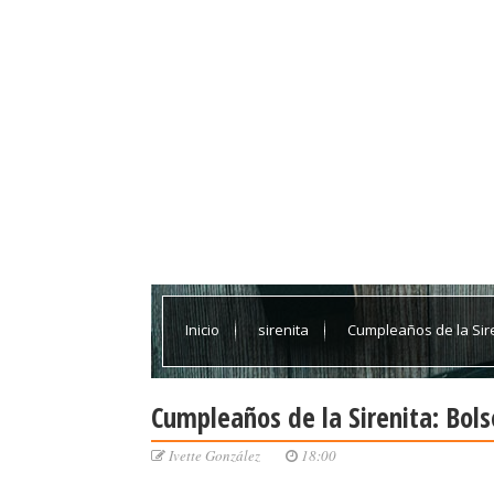
Inicio
sirenita
Cumpleaños de la Siren
Cumpleaños de la Sirenita: Bols
Ivette González
18:00