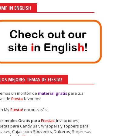
OMF IN ENGLISH
¡LOS MEJORES TEMAS DE FIESTA!
nemos un montón de
material gratis
para tus
as de
Fiesta
favoritos!
Oh My
Fiesta!
encontrarás:
primibles Gratis para
Fiestas
: Invitaciones,
quetas para Candy Bar, Wrappers y Toppers para
akes, Cajas para Souvenirs, Dulceros, Sorpresas