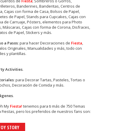
ecuerdos de
Fiesta
; Sombreros o Gorros,
illeteros, Banderines, Banderitas, Centros de
, Cajas con forma de Casa, Bolsos de Papel,
etes de Papel, Stands para Cupcakes, Cajas con
a de Carruaje, Pósters, elementos para Photo
s, Máscaras, Cajas con forma de Corona, Disfraces,
tos de Papel, Stickers y más.
so a Pasos
: para hacer Decoraciones de
Fiesta
,
los Originales, Manualidades y más, todo con
es y plantillas.
ty Activities
.
toriales
: para Decorar Tartas, Pasteles, Tortas o
cochos, Decoración de Comida y más.
ágenes
.
Oh My
Fiesta!
tenemos para ti más de 750 Temas
 Fiestas, pero los preferidos de nuestros fans son:
TOY STORY