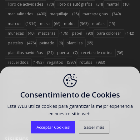
(70)
(34)
(10)
libro de actividades
libro de autógrafos
mantel
(400)
(15)
(349)
manualidades
maquillaje
marcapaginas
(1314)
(66)
(363)
(15)
marcos
mesa
molde
moñas
(40)
(179)
(90)
(142)
muñecas
máscaras
papel
para colorear
(476)
(6)
(95)
pasteles
peinado
plantillas
(21)
(7)
(36)
plantillas navideñas
puerta
recetas de cocina
(1493)
(597)
(983)
recuerditos
regalitos
rótulos
(37)
(743)
(6)
sandwichs
scrapbook
servilletas
(379)
(12)
(1458)
servilleteros
sillas
sorpresas
(1578)
(67)
(263)
(2353)
souvenirs
stand
stickers
tarjetas
Consentimiento de Cookies
(303)
(442)
(1358)
tarta
tartas originales
toppers
Esta WEB utiliza cookies para garantizar la mejor experiencia
(529)
(186)
(12)
tutorial
tutorial reposteria y postres
vasos
en nuestro sitio web.
(13)
(7)
(707)
(35)
velas
viseras
wrappers
zapatos
¡Acceptar Cookies!
Saber más
SÍGUENOS