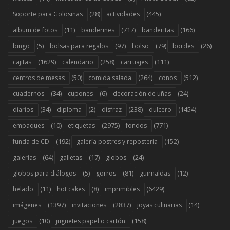
(28)
(445)
Soporte para Golosinas
actividades
(11)
(717)
(166)
album de fotos
banderines
banderitas
(5)
(97)
(79)
(26)
bingo
bolsas para regalos
bolso
bordes
(1629)
(258)
(111)
cajitas
calendario
carruajes
(50)
(264)
(512)
centros de mesas
comida salada
conos
(34)
(6)
(24)
cuadernos
cupones
decoración de uñas
(34)
(2)
(238)
(1454)
diarios
diploma
disfraz
dulcero
(10)
(2975)
(771)
empaques
etiquetas
fondos
(192)
(152)
funda de CD
galería postres y reposteria
(64)
(17)
(24)
galerías
galletas
globos
(5)
(81)
(12)
globos para diálogos
gorros
guirnaldas
(11)
(8)
(6429)
helado
hot cakes
imprimibles
(1397)
(2837)
(14)
imágenes
invitaciones
joyas culinarias
(10)
(158)
juegos
juguetes papel o cartón