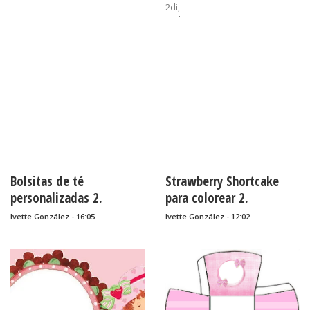
2di,
33di,
3di,
46di,
49di,
54di,
55di,
bebés,
cajitas,
cumpleaños,
DI50,
El Principito,
Fresita,
imprimibles,
Bolsitas de té
Strawberry Shortcake
plateado,
Strawberry Shortcake,
personalizadas 2.
para colorear 2.
Winnie the Pooh
Regalitos.
Ivette González - 16:05
Ivette González - 12:02
......