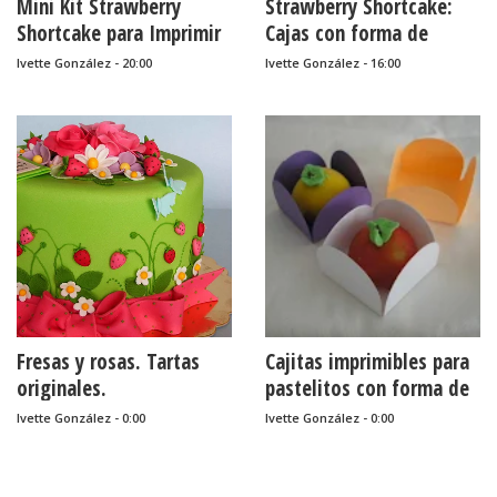
Mini Kit Strawberry
Strawberry Shortcake:
recuerditos,
sorpresas,
Shortcake para Imprimir
Cajas con forma de
souvenirs,
Gratis.
Carruaje para Imprimir
Ivette González - 20:00
Ivette González - 16:00
Strawberry Shortcake
Gratis.
......
Fresas y rosas. Tartas
Cajitas imprimibles para
originales.
pastelitos con forma de
tulipán.
Ivette González - 0:00
Ivette González - 0:00