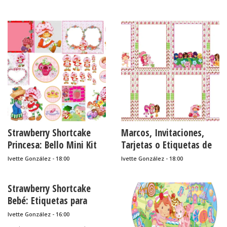
Bizcochos o Cakes para
Imprimir Gratis.
Strawberry Shortcake
Marcos, Invitaciones,
Princesa: Bello Mini Kit
Tarjetas o Etiquetas de
para Imprimir Gratis.
Strawberry Shortcake,
Ivette González - 18:00
Ivette González - 18:00
Fresita o Frutilla para
Imprimir Gratis.
Strawberry Shortcake
Bebé: Etiquetas para
Bolsas de Golosinas para
Ivette González - 16:00
Imprimir Gratis.