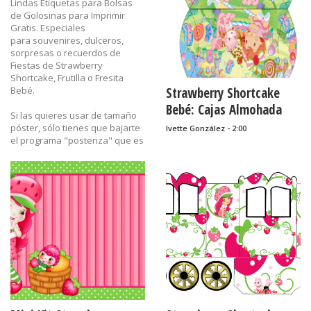
Lindas Etiquetas para Bolsas
de Golosinas para Imprimir
Gratis. Especiales
para souvenires, dulceros,
sorpresas o recuerdos de
Fiestas de Strawberry
Shortcake, Frutilla o Fresita
Bebé.
Strawberry Shortcake
Bebé: Cajas Almohada
Si las quieres usar de tamaño
para Imprimir Gratis.
póster, sólo tienes que bajarte
Ivette González - 2:00
el programa "posteriza" que es
gratis.
Recuerda hacer click en la
imagen antes de
guardarla para que se guarde
con su mejor calidad.
Etiquetas:
cumpleaños,
dulcero,
etiquetas,
Fresita,
imprimibles,