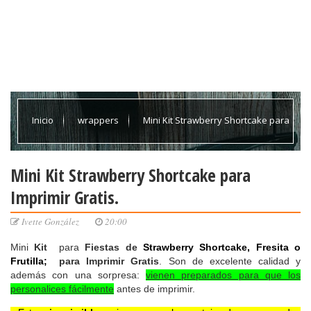
Inicio
wrappers
Mini Kit Strawberry Shortcake para
Imprimir Gratis.
Mini Kit Strawberry Shortcake para
Imprimir Gratis.
Ivette González
20:00
Mini
Kit
para
Fiestas de
Strawberry Shortcake, Fresita o
Frutilla;
para Imprimir Gratis
. Son de excelente calidad y
además con una sorpresa:
vienen preparados para que los
personalices fácilmente
antes de imprimir.