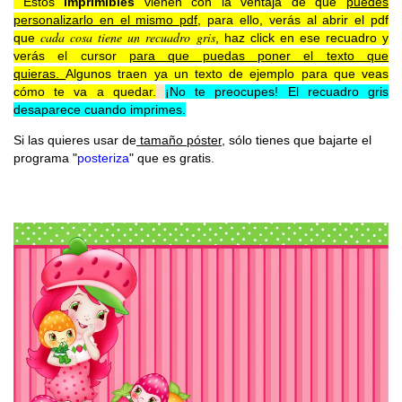
Estos
imprimibles
vienen con la ventaja de que
puedes
personalizarlo en el mismo pdf
, para ello, verás al abrir el pdf
cada cosa tiene un recuadro gris
que
, haz click en ese recuadro y
verás el cursor
para que puedas poner el texto que
quieras.
Algunos traen ya un texto de ejemplo para que veas
cómo te va a quedar.
¡No te preocupes! El recuadro gris
desaparece cuando imprimes.
Si las quieres usar de
tamaño póster
, sólo tienes que bajarte el
programa "
posteriza
" que es gratis
.