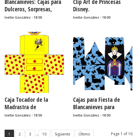
Blancanieves: Cajas para
Clip Art de Princesas
Dulceros, Sorpresas,
Disney.
Recuerdos o Souvenirs
Ivette González - 18:00
Ivette González - 18:00
para Imprimir Gratis.
Caja Tocador de la
Cajas para Fiesta de
Madrastra de
Blancanieves para
Blancanieves para
Imprimir Gratis.
Ivette González - 18:00
Ivette González - 18:00
Imprimir Gratis.
...
Page 1 of 10
1
2
3
10
Siguiente
Último