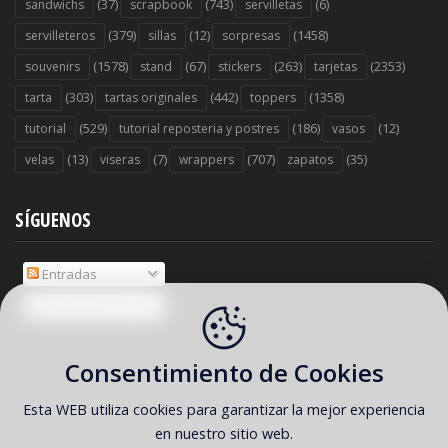
(37)
(743)
(6)
sandwichs
scrapbook
servilletas
(379)
(12)
(1458)
servilleteros
sillas
sorpresas
(1578)
(67)
(263)
(2353)
souvenirs
stand
stickers
tarjetas
(303)
(442)
(1358)
tarta
tartas originales
toppers
(529)
(186)
(12)
tutorial
tutorial reposteria y postres
vasos
(13)
(7)
(707)
(35)
velas
viseras
wrappers
zapatos
SÍGUENOS
Entradas
Comentarios
Consentimiento de Cookies
Esta WEB utiliza cookies para garantizar la mejor experiencia
COPYRIGHT ©
2026 Ideas y material gratis para fiestas y celebraciones
en nuestro sitio web.
Oh My Fiesta!