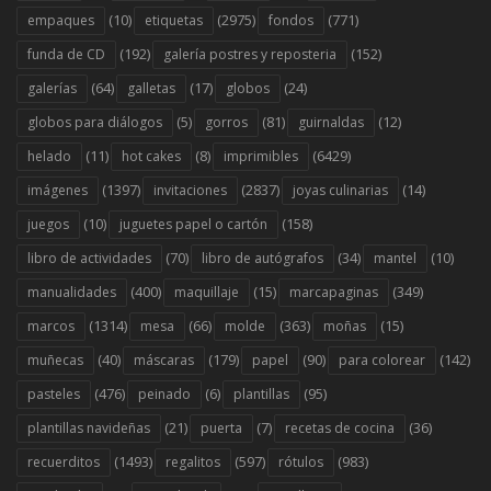
(10)
(2975)
(771)
empaques
etiquetas
fondos
(192)
(152)
funda de CD
galería postres y reposteria
(64)
(17)
(24)
galerías
galletas
globos
(5)
(81)
(12)
globos para diálogos
gorros
guirnaldas
(11)
(8)
(6429)
helado
hot cakes
imprimibles
(1397)
(2837)
(14)
imágenes
invitaciones
joyas culinarias
(10)
(158)
juegos
juguetes papel o cartón
(70)
(34)
(10)
libro de actividades
libro de autógrafos
mantel
(400)
(15)
(349)
manualidades
maquillaje
marcapaginas
(1314)
(66)
(363)
(15)
marcos
mesa
molde
moñas
(40)
(179)
(90)
(142)
muñecas
máscaras
papel
para colorear
(476)
(6)
(95)
pasteles
peinado
plantillas
(21)
(7)
(36)
plantillas navideñas
puerta
recetas de cocina
(1493)
(597)
(983)
recuerditos
regalitos
rótulos