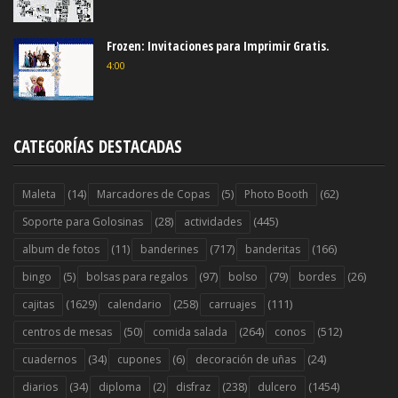
Frozen: Invitaciones para Imprimir Gratis.
4:00
CATEGORÍAS DESTACADAS
(14)
(5)
(62)
Maleta
Marcadores de Copas
Photo Booth
(28)
(445)
Soporte para Golosinas
actividades
(11)
(717)
(166)
album de fotos
banderines
banderitas
(5)
(97)
(79)
(26)
bingo
bolsas para regalos
bolso
bordes
(1629)
(258)
(111)
cajitas
calendario
carruajes
(50)
(264)
(512)
centros de mesas
comida salada
conos
(34)
(6)
(24)
cuadernos
cupones
decoración de uñas
(34)
(2)
(238)
(1454)
diarios
diploma
disfraz
dulcero