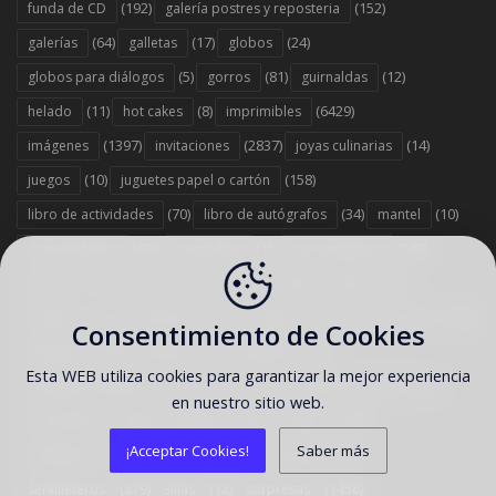
(192)
(152)
funda de CD
galería postres y reposteria
(64)
(17)
(24)
galerías
galletas
globos
(5)
(81)
(12)
globos para diálogos
gorros
guirnaldas
(11)
(8)
(6429)
helado
hot cakes
imprimibles
(1397)
(2837)
(14)
imágenes
invitaciones
joyas culinarias
(10)
(158)
juegos
juguetes papel o cartón
(70)
(34)
(10)
libro de actividades
libro de autógrafos
mantel
(400)
(15)
(349)
manualidades
maquillaje
marcapaginas
(1314)
(66)
(363)
(15)
marcos
mesa
molde
moñas
(40)
(179)
(90)
(142)
muñecas
máscaras
papel
para colorear
Consentimiento de Cookies
(476)
(6)
(95)
pasteles
peinado
plantillas
Esta WEB utiliza cookies para garantizar la mejor experiencia
(21)
(7)
(36)
plantillas navideñas
puerta
recetas de cocina
en nuestro sitio web.
(1493)
(597)
(983)
recuerditos
regalitos
rótulos
¡Acceptar Cookies!
Saber más
(37)
(743)
(6)
sandwichs
scrapbook
servilletas
(379)
(12)
(1458)
servilleteros
sillas
sorpresas