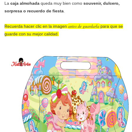
La
caja almohada
queda muy bien como
souvenir, dulcero,
sorpresa o recuerdo de fiesta
.
antes de guardarla
Recuerda hacer clic en la imagen
para que se
guarde con su mejor calidad.