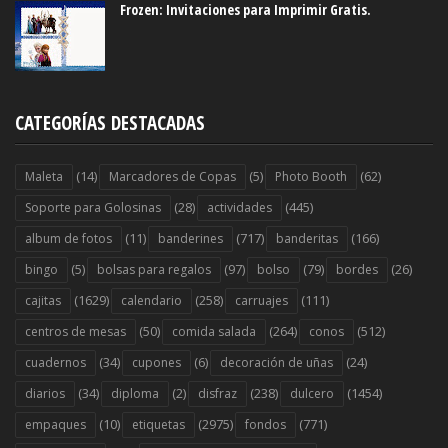
Frozen: Invitaciones para Imprimir Gratis.
CATEGORÍAS DESTACADAS
(14)
(5)
(62)
Maleta
Marcadores de Copas
Photo Booth
(28)
(445)
Soporte para Golosinas
actividades
(11)
(717)
(166)
album de fotos
banderines
banderitas
(5)
(97)
(79)
(26)
bingo
bolsas para regalos
bolso
bordes
(1629)
(258)
(111)
cajitas
calendario
carruajes
(50)
(264)
(512)
centros de mesas
comida salada
conos
(34)
(6)
(24)
cuadernos
cupones
decoración de uñas
(34)
(2)
(238)
(1454)
diarios
diploma
disfraz
dulcero
(10)
(2975)
(771)
empaques
etiquetas
fondos