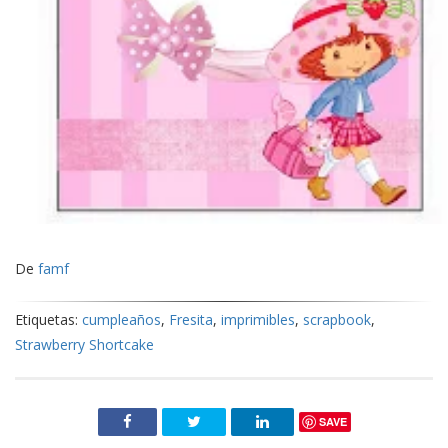
De
famf
Etiquetas:
cumpleaños
,
Fresita
,
imprimibles
,
scrapbook
,
Strawberry Shortcake
SAVE