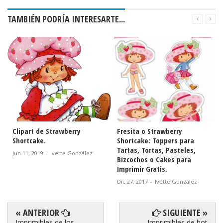
TAMBIÉN PODRÍA INTERESARTE...
 Strawberry
Fresita o Strawberry
Strawberry Sho
Shortcake: Toppers para
Princesa: Bello
Tartas, Tortas, Pasteles,
Imprimir Gratis
-
Ivette González
Bizcochos o Cakes para
Abr 17, 2017
-
Ive
Imprimir Gratis.
Dic 27, 2017
-
Ivette González
« ANTERIOR
SIGUIENTE »
Imprimibles de los
Imprimibles de hot