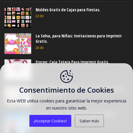
Moldes Gratis de Cajas para Fiestas.
22:00
La Selva, para Niñas: Invitaciones para Imprimir
Gratis.
20:00
Frozen: Caja Tetera Para Imprimir Gratis.
2:00
Consentimiento de Cookies
Divertido Kit de Paw Patrol o Patrulla Canina para
Imprimir Gratis.
18:00
Esta WEB utiliza cookies para garantizar la mejor experiencia
en nuestro sitio web.
Frozen: Tarjetas o Invitaciones para Imprimir
Gratis.
¡Acceptar Cookies!
Saber más
0:00