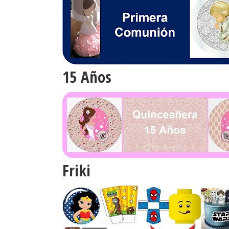
15 Años
Friki