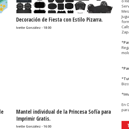
o R
Serv
Mesa
Jugu
Decoración de Fiesta con Estilo Pizarra.
form
Call
Ivette González - 18:00
Zapa
*
Pa
Rega
mold
*
Par
*
Tu
Biz
*
Im
En
para
de
Mantel individual de la Princesa Sofía para
Imprimir Gratis.
Ivette González - 16:00