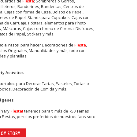
ecuerdos de
Fiesta
; Sombreros o Gorros,
illeteros, Banderines, Banderitas, Centros de
, Cajas con forma de Casa, Bolsos de Papel,
etes de Papel, Stands para Cupcakes, Cajas con
a de Carruaje, Pósters, elementos para Photo
s, Máscaras, Cajas con forma de Corona, Disfraces,
tos de Papel, Stickers y más.
so a Pasos
: para hacer Decoraciones de
Fiesta
,
los Originales, Manualidades y más, todo con
es y plantillas.
ty Activities
.
toriales
: para Decorar Tartas, Pasteles, Tortas o
cochos, Decoración de Comida y más.
ágenes
.
Oh My
Fiesta!
tenemos para ti más de 750 Temas
 Fiestas, pero los preferidos de nuestros fans son:
TOY STORY