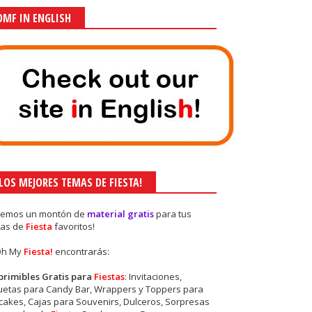
OMF IN ENGLISH
¡LOS MEJORES TEMAS DE FIESTA!
nemos un montón de
material gratis
para tus
as de
Fiesta
favoritos!
Oh My
Fiesta!
encontrarás:
primibles Gratis para
Fiestas
: Invitaciones,
quetas para Candy Bar, Wrappers y Toppers para
akes, Cajas para Souvenirs, Dulceros, Sorpresas