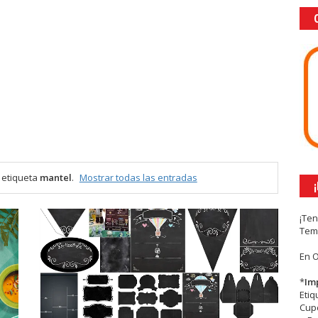
 etiqueta
mantel
.
Mostrar todas las entradas
¡Te
Tem
En 
*
Im
Eti
Cupc