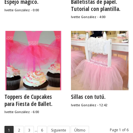
Espejo mágico.
Balletistas de papel.
Tutorial con plantilla.
Ivette González - 0:00
Ivette González - 4:00
Toppers de Cupcakes
Sillas con tutú.
para Fiesta de Ballet.
Ivette González - 12:42
Ivette González - 6:00
...
Page 1 of 6
1
2
3
6
Siguiente
Último