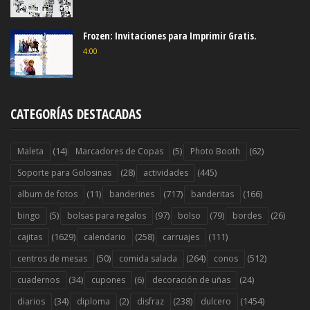
Frozen: Invitaciones para Imprimir Gratis.
4:00
CATEGORÍAS DESTACADAS
(14)
(5)
(62)
Maleta
Marcadores de Copas
Photo Booth
(28)
(445)
Soporte para Golosinas
actividades
(11)
(717)
(166)
album de fotos
banderines
banderitas
(5)
(97)
(79)
(26)
bingo
bolsas para regalos
bolso
bordes
(1629)
(258)
(111)
cajitas
calendario
carruajes
(50)
(264)
(512)
centros de mesas
comida salada
conos
(34)
(6)
(24)
cuadernos
cupones
decoración de uñas
(34)
(2)
(238)
(1454)
diarios
diploma
disfraz
dulcero