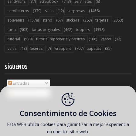
(37)
(743)
(6)
sandwichs
scrapbook
servilletas
(379)
(12)
(1458)
servilleteros
sillas
sorpresas
(1578)
(67)
(263)
(2353)
souvenirs
stand
stickers
tarjetas
(303)
(442)
(1358)
tarta
tartas originales
toppers
(529)
(186)
(12)
tutorial
tutorial reposteria y postres
vasos
(13)
(7)
(707)
(35)
velas
viseras
wrappers
zapatos
SÍGUENOS
Entradas
Comentarios
Consentimiento de Cookies
Esta WEB utiliza cookies para garantizar la mejor experiencia
COPYRIGHT ©
2026 Ideas y material gratis para fiestas y celebraciones
en nuestro sitio web.
Oh My Fiesta!