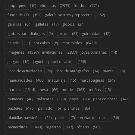
(10)
(2975)
(771)
empaques
etiquetas
fondos
(192)
(152)
funda de CD
galería postres y reposteria
(64)
(17)
(24)
galerías
galletas
globos
(5)
(81)
(12)
globos para diálogos
gorros
guirnaldas
(11)
(8)
(6429)
helado
hot cakes
imprimibles
(1397)
(2837)
(14)
imágenes
invitaciones
joyas culinarias
(10)
(158)
juegos
juguetes papel o cartón
(70)
(34)
(10)
libro de actividades
libro de autógrafos
mantel
(400)
(15)
(349)
manualidades
maquillaje
marcapaginas
(1314)
(66)
(363)
(15)
marcos
mesa
molde
moñas
(40)
(179)
(90)
(142)
muñecas
máscaras
papel
para colorear
(476)
(6)
(95)
pasteles
peinado
plantillas
(21)
(7)
(36)
plantillas navideñas
puerta
recetas de cocina
(1493)
(597)
(983)
recuerditos
regalitos
rótulos