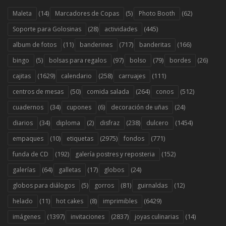
(14)
(5)
(62)
Maleta
Marcadores de Copas
Photo Booth
(28)
(445)
Soporte para Golosinas
actividades
(11)
(717)
(166)
album de fotos
banderines
banderitas
(5)
(97)
(79)
(26)
bingo
bolsas para regalos
bolso
bordes
(1629)
(258)
(111)
cajitas
calendario
carruajes
(50)
(264)
(512)
centros de mesas
comida salada
conos
(34)
(6)
(24)
cuadernos
cupones
decoración de uñas
(34)
(2)
(238)
(1454)
diarios
diploma
disfraz
dulcero
(10)
(2975)
(771)
empaques
etiquetas
fondos
(192)
(152)
funda de CD
galería postres y reposteria
(64)
(17)
(24)
galerías
galletas
globos
(5)
(81)
(12)
globos para diálogos
gorros
guirnaldas
(11)
(8)
(6429)
helado
hot cakes
imprimibles
(1397)
(2837)
(14)
imágenes
invitaciones
joyas culinarias