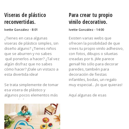
Viseras de plástico
Para crear tu propio
reconvertidas.
vinilo decorativo.
Ivette González - 8:01
Ivette González - 14:00
¿Tienes en casa algunas
Existen varias webs que
viseras de plástico simples, sin
ofrecen la posibilidad de que
diseño alguno? ¿Tienes niños
crees tu propio vinilo adhesivo,
que se aburren y no sabes
con fotos, dibujos o siluetas
qué ponerlos a hacer? ¿Tal vez
creadas por ti. ¡Me parece
algún disfraz que no sabes
genial! No sólo para decorar
cómo hacer? ¡Dale un vistazo a
paredes, también para
esta divertida idea!
decoración de fiestas
infantiles, bodas, un regalo
Se trata simplemente de tomar
muy especial... ¡lo que quieras!
esa visera de plástico y
algunos pocos elementos más
Aquí algunas de esas
ya sea de foamy = goma eva=
empresas:
fomy = craft foam o bien de
cartulina, pinturas, goma, ojos
Etiquetas:
de muñecos... y hacer
20d,
creaciones divertidas como
21d,
estas:
22d,