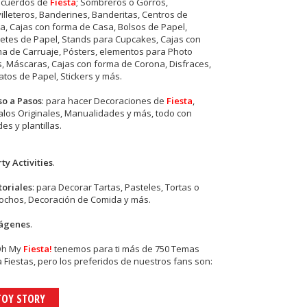
ecuerdos de
Fiesta
; Sombreros o Gorros,
illeteros, Banderines, Banderitas, Centros de
, Cajas con forma de Casa, Bolsos de Papel,
etes de Papel, Stands para Cupcakes, Cajas con
a de Carruaje, Pósters, elementos para Photo
s, Máscaras, Cajas con forma de Corona, Disfraces,
tos de Papel, Stickers y más.
so a Pasos
: para hacer Decoraciones de
Fiesta
,
los Originales, Manualidades y más, todo con
es y plantillas.
ty Activities
.
toriales
: para Decorar Tartas, Pasteles, Tortas o
cochos, Decoración de Comida y más.
ágenes
.
Oh My
Fiesta!
tenemos para ti más de 750 Temas
 Fiestas, pero los preferidos de nuestros fans son:
TOY STORY