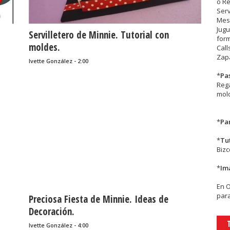
o R
Serv
Mesa
Jugu
Servilletero de Minnie. Tutorial con
form
moldes.
Call
Zapa
Ivette González - 2:00
*
Pa
Rega
mold
*
Par
*
Tu
Biz
*
Im
En
para
Preciosa Fiesta de Minnie. Ideas de
Decoración.
Ivette González - 4:00