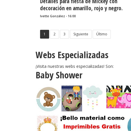
Detalles para fiesta de Mickey con
decoración en amarillo, rojo y negro.
Indicaciones.
Ivette González - 16:00
1
2
3
Siguiente
Último
Webs Especializadas
¡Visita nuestras webs especializadas! Son:
Baby Shower