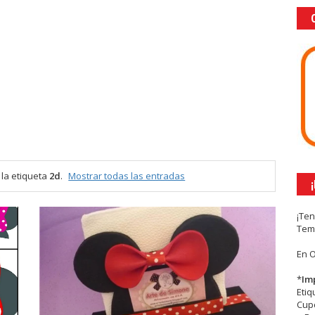
la etiqueta
2d
.
Mostrar todas las entradas
¡Te
Tem
En 
*
Im
Eti
Cupc