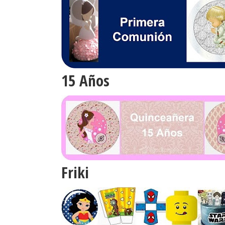
15 Años
Friki