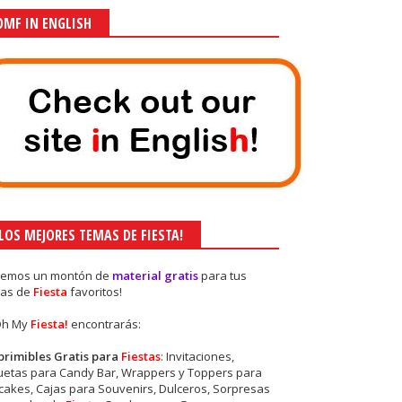
OMF IN ENGLISH
¡LOS MEJORES TEMAS DE FIESTA!
nemos un montón de
material gratis
para tus
as de
Fiesta
favoritos!
Oh My
Fiesta!
encontrarás:
primibles Gratis para
Fiestas
: Invitaciones,
quetas para Candy Bar, Wrappers y Toppers para
akes, Cajas para Souvenirs, Dulceros, Sorpresas