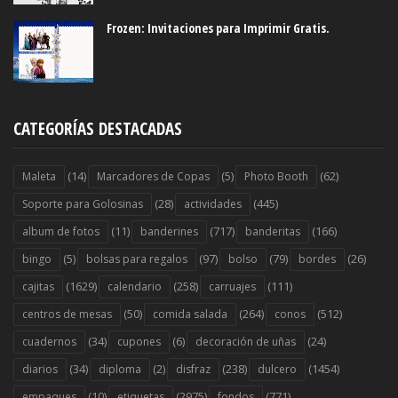
Frozen: Invitaciones para Imprimir Gratis.
CATEGORÍAS DESTACADAS
(14)
(5)
(62)
Maleta
Marcadores de Copas
Photo Booth
(28)
(445)
Soporte para Golosinas
actividades
(11)
(717)
(166)
album de fotos
banderines
banderitas
(5)
(97)
(79)
(26)
bingo
bolsas para regalos
bolso
bordes
(1629)
(258)
(111)
cajitas
calendario
carruajes
(50)
(264)
(512)
centros de mesas
comida salada
conos
(34)
(6)
(24)
cuadernos
cupones
decoración de uñas
(34)
(2)
(238)
(1454)
diarios
diploma
disfraz
dulcero
(10)
(2975)
(771)
empaques
etiquetas
fondos