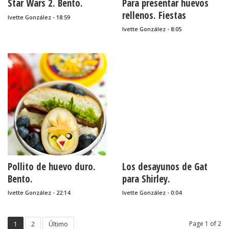
Star Wars 2. Bento.
Para presentar huevos
rellenos. Fiestas
Ivette González - 18:59
infantiles.
Ivette González - 8:05
Pollito de huevo duro.
Los desayunos de Gat
Bento.
para Shirley.
Ivette González - 22:14
Ivette González - 0:04
Page 1 of 2
1
2
Último