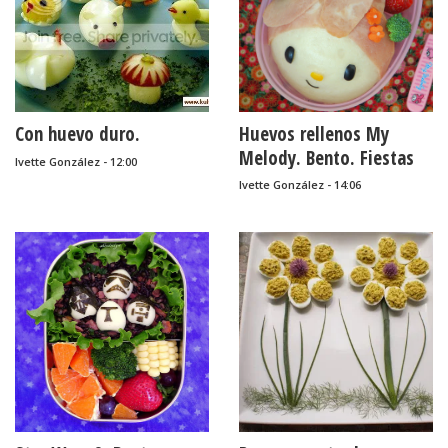
Con huevo duro.
Huevos rellenos My
Melody. Bento. Fiestas
Ivette González - 12:00
infantiles.
Ivette González - 14:06