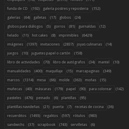
(192)
(152)
funda de CD
galería postres y reposteria
(64)
(17)
(24)
galerías
galletas
globos
(5)
(81)
(12)
globos para diálogos
gorros
guirnaldas
(11)
(8)
(6429)
helado
hot cakes
imprimibles
(1397)
(2837)
(14)
imágenes
invitaciones
joyas culinarias
(10)
(158)
juegos
juguetes papel o cartón
(70)
(34)
(10)
libro de actividades
libro de autógrafos
mantel
(400)
(15)
(349)
manualidades
maquillaje
marcapaginas
(1314)
(66)
(363)
(15)
marcos
mesa
molde
moñas
(40)
(179)
(90)
(142)
muñecas
máscaras
papel
para colorear
(476)
(6)
(95)
pasteles
peinado
plantillas
(21)
(7)
(36)
plantillas navideñas
puerta
recetas de cocina
(1493)
(597)
(983)
recuerditos
regalitos
rótulos
(37)
(743)
(6)
sandwichs
scrapbook
servilletas