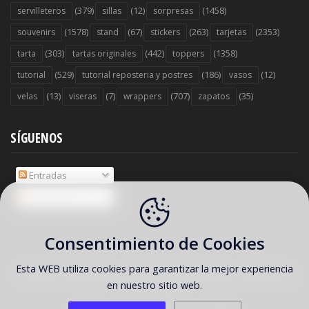
(379)
(12)
(1458)
servilleteros
sillas
sorpresas
(1578)
(67)
(263)
(2353)
souvenirs
stand
stickers
tarjetas
(303)
(442)
(1358)
tarta
tartas originales
toppers
(529)
(186)
(12)
tutorial
tutorial reposteria y postres
vasos
(13)
(7)
(707)
(35)
velas
viseras
wrappers
zapatos
SÍGUENOS
Entradas
Comentarios
Consentimiento de Cookies
Esta WEB utiliza cookies para garantizar la mejor experiencia
COPYRIGHT ©
2026 Ideas y material gratis para fiestas y celebraciones
en nuestro sitio web.
Oh My Fiesta!