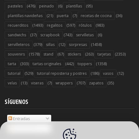
(476)
(6)
(95)
pasteles
peinado
plantillas
(21)
(7)
(36)
plantillas navideñas
puerta
recetas de cocina
(1493)
(597)
(983)
recuerditos
regalitos
rótulos
(37)
(743)
(6)
sandwichs
scrapbook
servilletas
(379)
(12)
(1458)
servilleteros
sillas
sorpresas
(1578)
(67)
(263)
(2353)
souvenirs
stand
stickers
tarjetas
(303)
(442)
(1358)
tarta
tartas originales
toppers
(529)
(186)
(12)
tutorial
tutorial reposteria y postres
vasos
(13)
(7)
(707)
(35)
velas
viseras
wrappers
zapatos
SÍGUENOS
Entradas
Comentarios