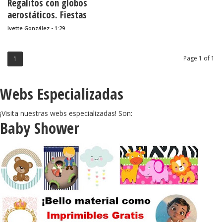
Regalitos con globos
aerostáticos. Fiestas
infantiles.
Ivette González - 1:29
Page 1 of 1
1
Webs Especializadas
¡Visita nuestras webs especializadas! Son:
Baby Shower