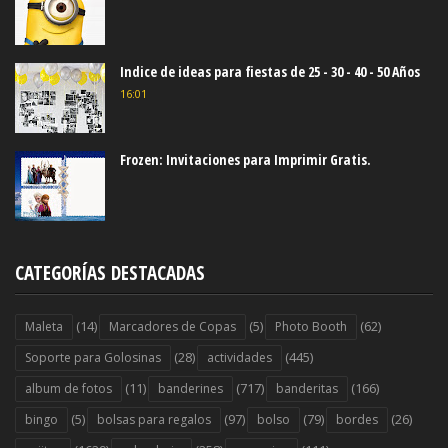
Indice de ideas para fiestas de 25 - 30 - 40 - 50 Años
16:01
Frozen: Invitaciones para Imprimir Gratis.
CATEGORÍAS DESTACADAS
(14)
(5)
(62)
Maleta
Marcadores de Copas
Photo Booth
(28)
(445)
Soporte para Golosinas
actividades
(11)
(717)
(166)
album de fotos
banderines
banderitas
(5)
(97)
(79)
(26)
bingo
bolsas para regalos
bolso
bordes