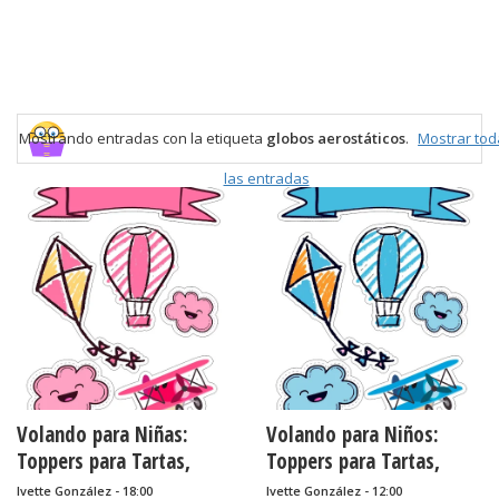
Mostrando entradas con la etiqueta
globos aerostáticos
.
Mostrar tod
las entradas
Volando para Niñas:
Volando para Niños:
Toppers para Tartas,
Toppers para Tartas,
Tortas, Pasteles,
Tortas, Pasteles,
Ivette González - 18:00
Ivette González - 12:00