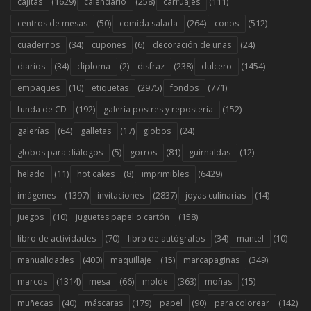
(1629)
(258)
(111)
cajitas
calendario
carruajes
(50)
(264)
(512)
centros de mesas
comida salada
conos
(34)
(6)
(24)
cuadernos
cupones
decoración de uñas
(34)
(2)
(238)
(1454)
diarios
diploma
disfraz
dulcero
(10)
(2975)
(771)
empaques
etiquetas
fondos
(192)
(152)
funda de CD
galería postres y reposteria
(64)
(17)
(24)
galerías
galletas
globos
(5)
(81)
(12)
globos para diálogos
gorros
guirnaldas
(11)
(8)
(6429)
helado
hot cakes
imprimibles
(1397)
(2837)
(14)
imágenes
invitaciones
joyas culinarias
(10)
(158)
juegos
juguetes papel o cartón
(70)
(34)
(10)
libro de actividades
libro de autógrafos
mantel
(400)
(15)
(349)
manualidades
maquillaje
marcapaginas
(1314)
(66)
(363)
(15)
marcos
mesa
molde
moñas
(40)
(179)
(90)
(142)
muñecas
máscaras
papel
para colorear