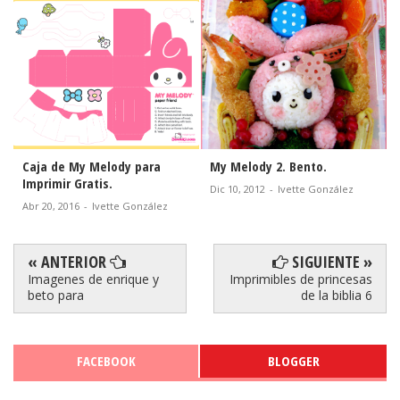
Caja de My Melody para
My Melody 2. Bento.
Imprimir Gratis.
Dic 10, 2012
-
Ivette González
Abr 20, 2016
-
Ivette González
« ANTERIOR
SIGUIENTE »
Imagenes de enrique y
Imprimibles de princesas
beto para
de la biblia 6
FACEBOOK
BLOGGER