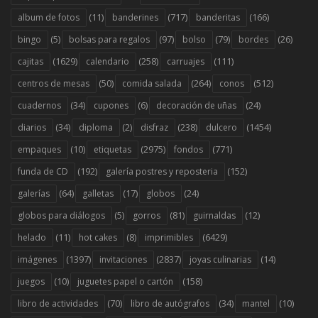
(11)
(717)
(166)
album de fotos
banderines
banderitas
(5)
(97)
(79)
(26)
bingo
bolsas para regalos
bolso
bordes
(1629)
(258)
(111)
cajitas
calendario
carruajes
(50)
(264)
(512)
centros de mesas
comida salada
conos
(34)
(6)
(24)
cuadernos
cupones
decoración de uñas
(34)
(2)
(238)
(1454)
diarios
diploma
disfraz
dulcero
(10)
(2975)
(771)
empaques
etiquetas
fondos
(192)
(152)
funda de CD
galería postres y reposteria
(64)
(17)
(24)
galerías
galletas
globos
(5)
(81)
(12)
globos para diálogos
gorros
guirnaldas
(11)
(8)
(6429)
helado
hot cakes
imprimibles
(1397)
(2837)
(14)
imágenes
invitaciones
joyas culinarias
(10)
(158)
juegos
juguetes papel o cartón
(70)
(34)
(10)
libro de actividades
libro de autógrafos
mantel