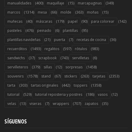
(400)
(15)
(349)
manualidades
maquillaje
marcapaginas
(1314)
(66)
(363)
(15)
marcos
mesa
molde
moñas
(40)
(179)
(90)
(142)
muñecas
máscaras
papel
para colorear
(476)
(6)
(95)
pasteles
peinado
plantillas
(21)
(7)
(36)
plantillas navideñas
puerta
recetas de cocina
(1493)
(597)
(983)
recuerditos
regalitos
rótulos
(37)
(743)
(6)
sandwichs
scrapbook
servilletas
(379)
(12)
(1458)
servilleteros
sillas
sorpresas
(1578)
(67)
(263)
(2353)
souvenirs
stand
stickers
tarjetas
(303)
(442)
(1358)
tarta
tartas originales
toppers
(529)
(186)
(12)
tutorial
tutorial reposteria y postres
vasos
(13)
(7)
(707)
(35)
velas
viseras
wrappers
zapatos
SÍGUENOS