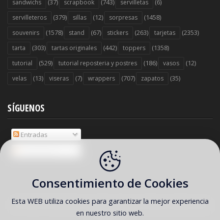
(37)
(743)
(6)
sandwichs
scrapbook
servilletas
(379)
(12)
(1458)
servilleteros
sillas
sorpresas
(1578)
(67)
(263)
(2353)
souvenirs
stand
stickers
tarjetas
(303)
(442)
(1358)
tarta
tartas originales
toppers
(529)
(186)
(12)
tutorial
tutorial reposteria y postres
vasos
(13)
(7)
(707)
(35)
velas
viseras
wrappers
zapatos
SÍGUENOS
Entradas
Comentarios
Consentimiento de Cookies
Esta WEB utiliza cookies para garantizar la mejor experiencia
COPYRIGHT ©
2026 Ideas y material gratis para fiestas y celebraciones
en nuestro sitio web.
Oh My Fiesta!