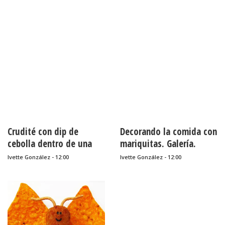
Crudité con dip de
Decorando la comida con
cebolla dentro de una
mariquitas. Galería.
col. Tutorial y receta.
Ivette González - 12:00
Ivette González - 12:00