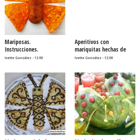
Mariposas.
Aperitivos con
Instrucciones.
mariquitas hechas de
tomate y aceitunas
Ivette González - 12:00
Ivette González - 12:00
negras.