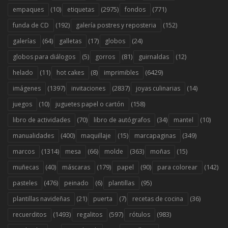
(10)
(2975)
(771)
empaques
etiquetas
fondos
(192)
(152)
funda de CD
galería postres y reposteria
(64)
(17)
(24)
galerías
galletas
globos
(5)
(81)
(12)
globos para diálogos
gorros
guirnaldas
(11)
(8)
(6429)
helado
hot cakes
imprimibles
(1397)
(2837)
(14)
imágenes
invitaciones
joyas culinarias
(10)
(158)
juegos
juguetes papel o cartón
(70)
(34)
(10)
libro de actividades
libro de autógrafos
mantel
(400)
(15)
(349)
manualidades
maquillaje
marcapaginas
(1314)
(66)
(363)
(15)
marcos
mesa
molde
moñas
(40)
(179)
(90)
(142)
muñecas
máscaras
papel
para colorear
(476)
(6)
(95)
pasteles
peinado
plantillas
(21)
(7)
(36)
plantillas navideñas
puerta
recetas de cocina
(1493)
(597)
(983)
recuerditos
regalitos
rótulos