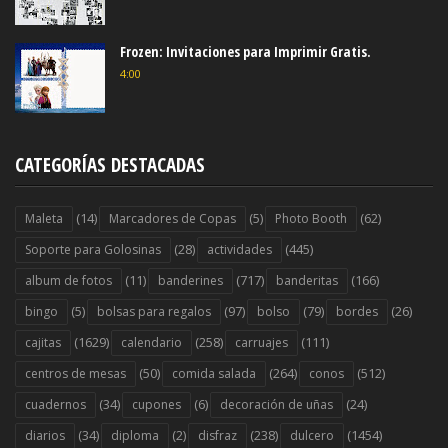
Frozen: Invitaciones para Imprimir Gratis.
4:00
CATEGORÍAS DESTACADAS
(14)
(5)
(62)
Maleta
Marcadores de Copas
Photo Booth
(28)
(445)
Soporte para Golosinas
actividades
(11)
(717)
(166)
album de fotos
banderines
banderitas
(5)
(97)
(79)
(26)
bingo
bolsas para regalos
bolso
bordes
(1629)
(258)
(111)
cajitas
calendario
carruajes
(50)
(264)
(512)
centros de mesas
comida salada
conos
(34)
(6)
(24)
cuadernos
cupones
decoración de uñas
(34)
(2)
(238)
(1454)
diarios
diploma
disfraz
dulcero