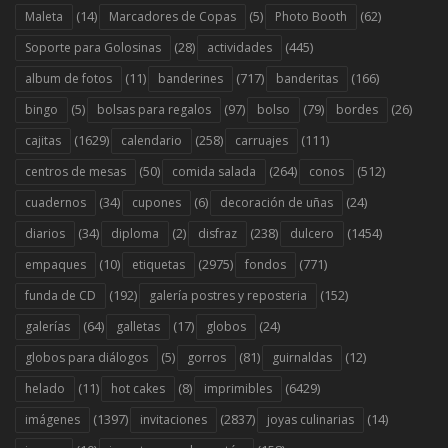
(14)
(5)
(62)
Maleta
Marcadores de Copas
Photo Booth
(28)
(445)
Soporte para Golosinas
actividades
(11)
(717)
(166)
album de fotos
banderines
banderitas
(5)
(97)
(79)
(26)
bingo
bolsas para regalos
bolso
bordes
(1629)
(258)
(111)
cajitas
calendario
carruajes
(50)
(264)
(512)
centros de mesas
comida salada
conos
(34)
(6)
(24)
cuadernos
cupones
decoración de uñas
(34)
(2)
(238)
(1454)
diarios
diploma
disfraz
dulcero
(10)
(2975)
(771)
empaques
etiquetas
fondos
(192)
(152)
funda de CD
galería postres y reposteria
(64)
(17)
(24)
galerías
galletas
globos
(5)
(81)
(12)
globos para diálogos
gorros
guirnaldas
(11)
(8)
(6429)
helado
hot cakes
imprimibles
(1397)
(2837)
(14)
imágenes
invitaciones
joyas culinarias