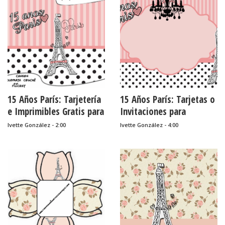
15 Años París: Tarjetería
15 Años París: Tarjetas o
e Imprimibles Gratis para
Invitaciones para
Candy Bar.
Imprimir Gratis.
Ivette González - 2:00
Ivette González - 4:00