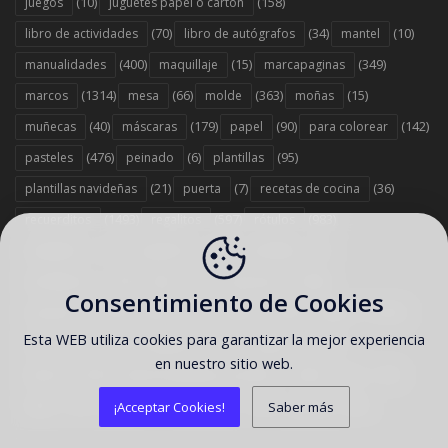
(10)
(158)
juegos
juguetes papel o cartón
(70)
(34)
(10)
libro de actividades
libro de autógrafos
mantel
(400)
(15)
(349)
manualidades
maquillaje
marcapaginas
(1314)
(66)
(363)
(15)
marcos
mesa
molde
moñas
(40)
(179)
(90)
(142)
muñecas
máscaras
papel
para colorear
(476)
(6)
(95)
pasteles
peinado
plantillas
(21)
(7)
(36)
plantillas navideñas
puerta
recetas de cocina
(1493)
(597)
(983)
recuerditos
regalitos
rótulos
(37)
(743)
(6)
sandwichs
scrapbook
servilletas
(379)
(12)
(1458)
servilleteros
sillas
sorpresas
Consentimiento de Cookies
(1578)
(67)
(263)
(2353)
souvenirs
stand
stickers
tarjetas
Esta WEB utiliza cookies para garantizar la mejor experiencia
(303)
(442)
(1358)
tarta
tartas originales
toppers
en nuestro sitio web.
(529)
(186)
(12)
tutorial
tutorial reposteria y postres
vasos
(13)
(7)
(707)
(35)
velas
viseras
wrappers
zapatos
¡Acceptar Cookies!
Saber más