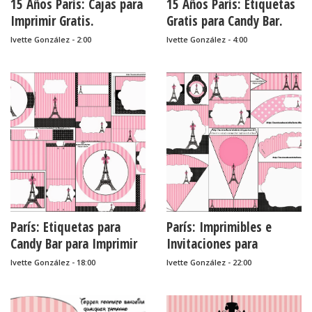
15 Años París: Cajas para
15 Años París: Etiquetas
Imprimir Gratis.
Gratis para Candy Bar.
Ivette González - 2:00
Ivette González - 4:00
París: Etiquetas para
París: Imprimibles e
Candy Bar para Imprimir
Invitaciones para
Gratis.
Imprimir Gratis.
Ivette González - 18:00
Ivette González - 22:00