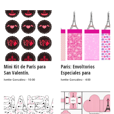
Imprimir Gratis.
Mini Kit de París para
Paris: Envoltorios
San Valentín.
Especiales para
Golosinas, para Imprimir
Ivette González - 10:00
Ivette González - 4:00
Gratis.