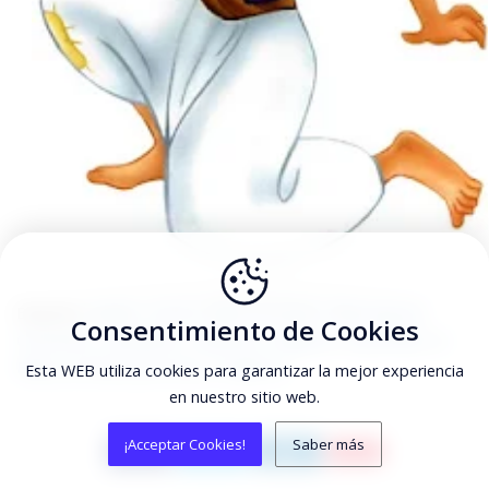
Etiquetas:
Aladino
,
Aurora
,
Bella Durmiente
,
Blancanieves
,
Consentimiento de Cookies
Cenicienta
,
cumpleaños
,
etiquetas
,
imágenes
,
imprimibles
,
la
Bella y la Bestia
,
princesas
,
scrapbook
Esta WEB utiliza cookies para garantizar la mejor experiencia
en nuestro sitio web.
¡Acceptar Cookies!
Saber más
SAVE