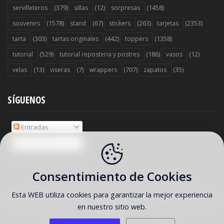
(379)
(12)
(1458)
servilleteros
sillas
sorpresas
(1578)
(67)
(263)
(2353)
souvenirs
stand
stickers
tarjetas
(303)
(442)
(1358)
tarta
tartas originales
toppers
(529)
(186)
(12)
tutorial
tutorial reposteria y postres
vasos
(13)
(7)
(707)
(35)
velas
viseras
wrappers
zapatos
SÍGUENOS
Entradas
Comentarios
Consentimiento de Cookies
Esta WEB utiliza cookies para garantizar la mejor experiencia
COPYRIGHT ©
2026 Ideas y material gratis para fiestas y celebraciones
en nuestro sitio web.
Oh My Fiesta!