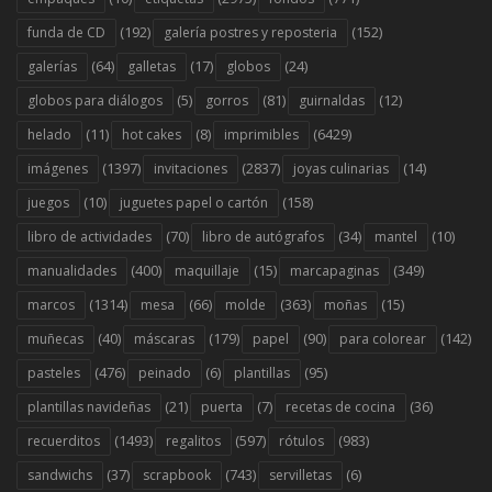
(192)
(152)
funda de CD
galería postres y reposteria
(64)
(17)
(24)
galerías
galletas
globos
(5)
(81)
(12)
globos para diálogos
gorros
guirnaldas
(11)
(8)
(6429)
helado
hot cakes
imprimibles
(1397)
(2837)
(14)
imágenes
invitaciones
joyas culinarias
(10)
(158)
juegos
juguetes papel o cartón
(70)
(34)
(10)
libro de actividades
libro de autógrafos
mantel
(400)
(15)
(349)
manualidades
maquillaje
marcapaginas
(1314)
(66)
(363)
(15)
marcos
mesa
molde
moñas
(40)
(179)
(90)
(142)
muñecas
máscaras
papel
para colorear
(476)
(6)
(95)
pasteles
peinado
plantillas
(21)
(7)
(36)
plantillas navideñas
puerta
recetas de cocina
(1493)
(597)
(983)
recuerditos
regalitos
rótulos
(37)
(743)
(6)
sandwichs
scrapbook
servilletas