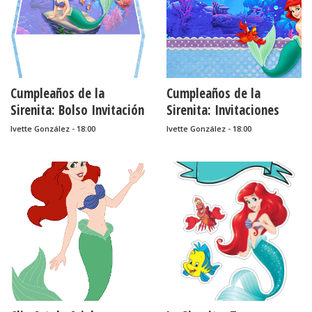
Cumpleaños de la
Cumpleaños de la
Sirenita: Bolso Invitación
Sirenita: Invitaciones
para Imprimir Gratis.
para Imprimir Gratis.
Ivette González - 18:00
Ivette González - 18:00