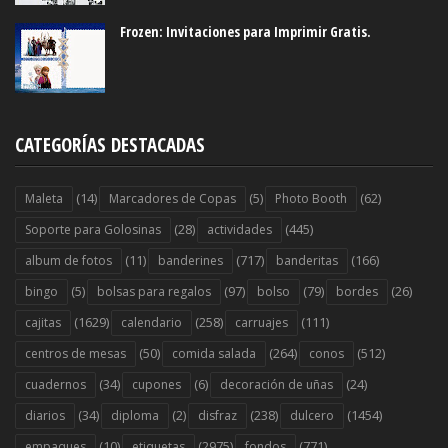
Frozen: Invitaciones para Imprimir Gratis.
CATEGORÍAS DESTACADAS
(14)
(5)
(62)
Maleta
Marcadores de Copas
Photo Booth
(28)
(445)
Soporte para Golosinas
actividades
(11)
(717)
(166)
album de fotos
banderines
banderitas
(5)
(97)
(79)
(26)
bingo
bolsas para regalos
bolso
bordes
(1629)
(258)
(111)
cajitas
calendario
carruajes
(50)
(264)
(512)
centros de mesas
comida salada
conos
(34)
(6)
(24)
cuadernos
cupones
decoración de uñas
(34)
(2)
(238)
(1454)
diarios
diploma
disfraz
dulcero
(10)
(2975)
(771)
empaques
etiquetas
fondos