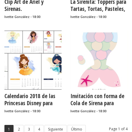
Clip Art de Ariel y
La Sirenita: Toppers para
Sirenas.
Tartas, Tortas, Pasteles,
Bizcochos o Cakes para
Ivette González - 18:00
Ivette González - 18:00
Imprimir Gratis.
Calendario 2018 de las
Invitación con forma de
Princesas Disney para
Cola de Sirena para
Imprimir Gratis.
Imprimir Gratis.
Ivette González - 18:00
Ivette González - 18:00
Page 1 of 4
1
2
3
4
Siguiente
Último