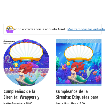
Mostrando entradas con la etiqueta
Ariel
.
Mostrar todas las entrada
Cumpleaños de la
Cumpleaños de la
Sirenita: Wrappers y
Sirenita: Etiquetas para
Toppers para Cupcakes
Candy Bar para Imprimir
Ivette González - 18:00
Ivette González - 18:00