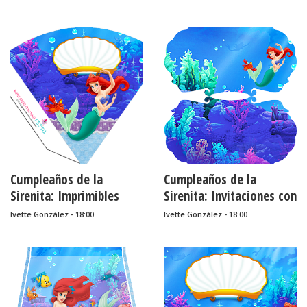
para Imprimir Gratis.
Gratis.
Cumpleaños de la
Cumpleaños de la
Sirenita: Imprimibles
Sirenita: Invitaciones con
Gratis para Fiestas.
Forma de Concha para
Ivette González - 18:00
Ivette González - 18:00
Imprimir Gratis.