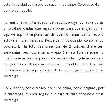
esto, la calidad de la sopa es super importante. Colocas tu dip
dentro del repollo.
Formas una
crudité
alrededor del repollo, apoyando las verduras
y hortalizas crudas que vayas a poner para que mojen con el
dip, de aquí la importancia de que las hojas de tu repollo
estuvieran bien lavadas. Recuerda ir colocando combinando
colores. En la foto ves pimientos de 2 colores diferentes,
zanahorias, pepinos, endivias y apio. Siéntete libre de poner lo
que tú quieras, incluso pan y galletas de soda = galletas crackers
(aunque estos últimos ya no entrarían en el término de
crudité
en realidad, pero aquí es cosa de lo que te guste a ti y a tus
invitad@s).
Por el
sabor
, por lo
fresco
, por el
colorido
, por lo
original
, por
lo
diferente
, ten por seguro que esta
crudité
encantará a tus
invitad@s.