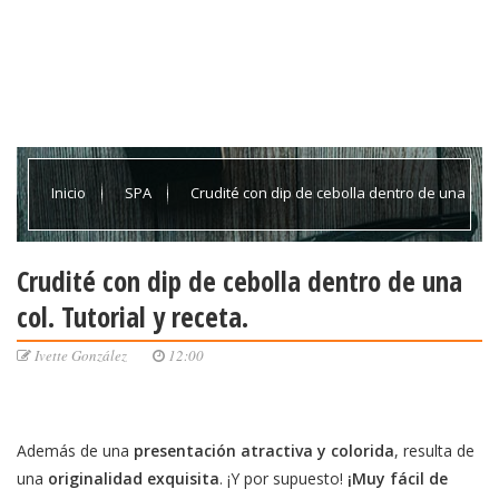
Inicio
SPA
Crudité con dip de cebolla dentro de una
col. Tutorial y receta.
Crudité con dip de cebolla dentro de una
col. Tutorial y receta.
Ivette González
12:00
Además de una
presentación atractiva y colorida
, resulta de
una
originalidad exquisita
. ¡Y por supuesto!
¡Muy fácil de