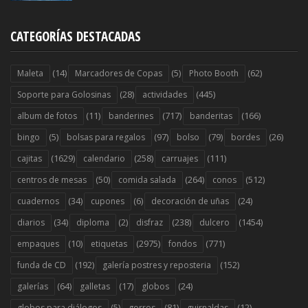
CATEGORÍAS DESTACADAS
(14)
(5)
(62)
Maleta
Marcadores de Copas
Photo Booth
(28)
(445)
Soporte para Golosinas
actividades
(11)
(717)
(166)
album de fotos
banderines
banderitas
(5)
(97)
(79)
(26)
bingo
bolsas para regalos
bolso
bordes
(1629)
(258)
(111)
cajitas
calendario
carruajes
(50)
(264)
(512)
centros de mesas
comida salada
conos
(34)
(6)
(24)
cuadernos
cupones
decoración de uñas
(34)
(2)
(238)
(1454)
diarios
diploma
disfraz
dulcero
(10)
(2975)
(771)
empaques
etiquetas
fondos
(192)
(152)
funda de CD
galería postres y reposteria
(64)
(17)
(24)
galerías
galletas
globos
(5)
(81)
(12)
globos para diálogos
gorros
guirnaldas