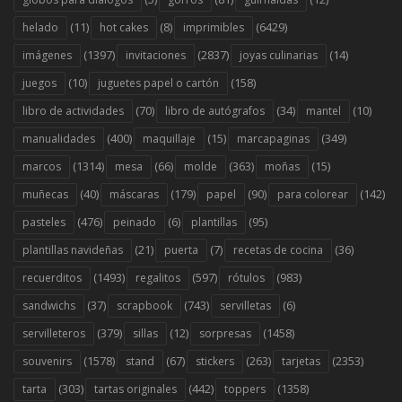
(11)
(8)
(6429)
helado
hot cakes
imprimibles
(1397)
(2837)
(14)
imágenes
invitaciones
joyas culinarias
(10)
(158)
juegos
juguetes papel o cartón
(70)
(34)
(10)
libro de actividades
libro de autógrafos
mantel
(400)
(15)
(349)
manualidades
maquillaje
marcapaginas
(1314)
(66)
(363)
(15)
marcos
mesa
molde
moñas
(40)
(179)
(90)
(142)
muñecas
máscaras
papel
para colorear
(476)
(6)
(95)
pasteles
peinado
plantillas
(21)
(7)
(36)
plantillas navideñas
puerta
recetas de cocina
(1493)
(597)
(983)
recuerditos
regalitos
rótulos
(37)
(743)
(6)
sandwichs
scrapbook
servilletas
(379)
(12)
(1458)
servilleteros
sillas
sorpresas
(1578)
(67)
(263)
(2353)
souvenirs
stand
stickers
tarjetas
(303)
(442)
(1358)
tarta
tartas originales
toppers