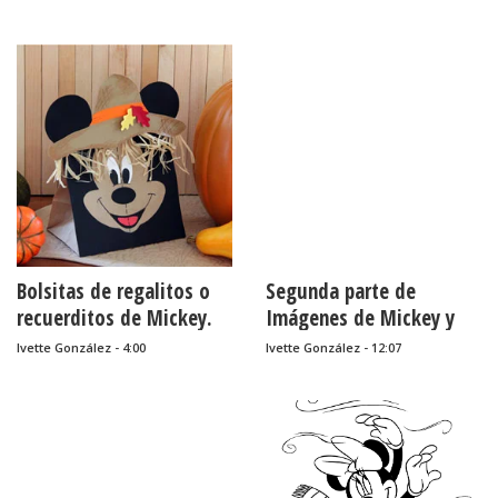
Bolsitas de regalitos o
Segunda parte de
recuerditos de Mickey.
Imágenes de Mickey y
Tutorial.
Minnie para colorear.
Ivette González - 4:00
Ivette González - 12:07