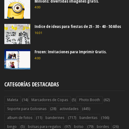
Minions: divertidas imágenes gratis.
4:00
Indice de ideas para fiestas de 25 - 30 - 40 - 50 Años
16:01
Frozen: Invitaciones para Imprimir Gratis.
4:00
CATEGORÍAS DESTACADAS
(14)
(5)
(62)
Maleta
Marcadores de Copas
Photo Booth
(28)
(445)
Soporte para Golosinas
actividades
(11)
(717)
(166)
album de fotos
banderines
banderitas
(5)
(97)
(79)
(26)
bingo
bolsas para regalos
bolso
bordes