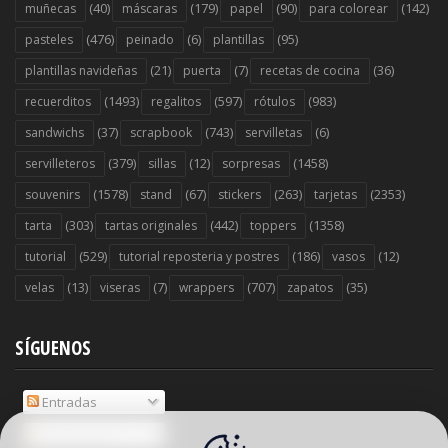
(40)
(179)
(90)
(142)
muñecas
máscaras
papel
para colorear
(476)
(6)
(95)
pasteles
peinado
plantillas
(21)
(7)
(36)
plantillas navideñas
puerta
recetas de cocina
(1493)
(597)
(983)
recuerditos
regalitos
rótulos
(37)
(743)
(6)
sandwichs
scrapbook
servilletas
(379)
(12)
(1458)
servilleteros
sillas
sorpresas
(1578)
(67)
(263)
(2353)
souvenirs
stand
stickers
tarjetas
(303)
(442)
(1358)
tarta
tartas originales
toppers
(529)
(186)
(12)
tutorial
tutorial reposteria y postres
vasos
(13)
(7)
(707)
(35)
velas
viseras
wrappers
zapatos
SÍGUENOS
Entradas
Comentarios