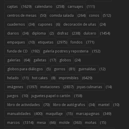
(1629)
(258)
(111)
cajitas
calendario
carruajes
(50)
(264)
(512)
centros de mesas
comida salada
conos
(34)
(6)
(24)
cuadernos
cupones
decoración de uñas
(34)
(2)
(238)
(1454)
diarios
diploma
disfraz
dulcero
(10)
(2975)
(771)
empaques
etiquetas
fondos
(192)
(152)
funda de CD
galería postres y reposteria
(64)
(17)
(24)
galerías
galletas
globos
(5)
(81)
(12)
globos para diálogos
gorros
guirnaldas
(11)
(8)
(6429)
helado
hot cakes
imprimibles
(1397)
(2837)
(14)
imágenes
invitaciones
joyas culinarias
(10)
(158)
juegos
juguetes papel o cartón
(70)
(34)
(10)
libro de actividades
libro de autógrafos
mantel
(400)
(15)
(349)
manualidades
maquillaje
marcapaginas
(1314)
(66)
(363)
(15)
marcos
mesa
molde
moñas