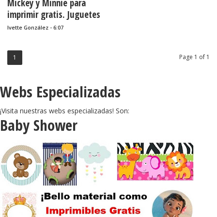
Mickey y Minnie para
imprimir gratis. Juguetes
de papel.
Ivette González - 6:07
Page 1 of 1
1
Webs Especializadas
¡Visita nuestras webs especializadas! Son:
Baby Shower