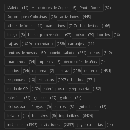
(14)
(5)
(62)
Maleta
Marcadores de Copas
Photo Booth
(28)
(445)
Soporte para Golosinas
actividades
(11)
(717)
(166)
album de fotos
banderines
banderitas
(5)
(97)
(79)
(26)
bingo
bolsas para regalos
bolso
bordes
(1629)
(258)
(111)
cajitas
calendario
carruajes
(50)
(264)
(512)
centros de mesas
comida salada
conos
(34)
(6)
(24)
cuadernos
cupones
decoración de uñas
(34)
(2)
(238)
(1454)
diarios
diploma
disfraz
dulcero
(10)
(2975)
(771)
empaques
etiquetas
fondos
(192)
(152)
funda de CD
galería postres y reposteria
(64)
(17)
(24)
galerías
galletas
globos
(5)
(81)
(12)
globos para diálogos
gorros
guirnaldas
(11)
(8)
(6429)
helado
hot cakes
imprimibles
(1397)
(2837)
(14)
imágenes
invitaciones
joyas culinarias