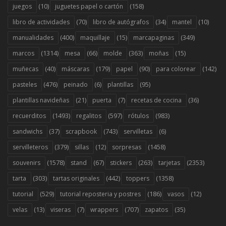
(10)
(158)
juegos
juguetes papel o cartón
(70)
(34)
(10)
libro de actividades
libro de autógrafos
mantel
(400)
(15)
(349)
manualidades
maquillaje
marcapaginas
(1314)
(66)
(363)
(15)
marcos
mesa
molde
moñas
(40)
(179)
(90)
(142)
muñecas
máscaras
papel
para colorear
(476)
(6)
(95)
pasteles
peinado
plantillas
(21)
(7)
(36)
plantillas navideñas
puerta
recetas de cocina
(1493)
(597)
(983)
recuerditos
regalitos
rótulos
(37)
(743)
(6)
sandwichs
scrapbook
servilletas
(379)
(12)
(1458)
servilleteros
sillas
sorpresas
(1578)
(67)
(263)
(2353)
souvenirs
stand
stickers
tarjetas
(303)
(442)
(1358)
tarta
tartas originales
toppers
(529)
(186)
(12)
tutorial
tutorial reposteria y postres
vasos
(13)
(7)
(707)
(35)
velas
viseras
wrappers
zapatos