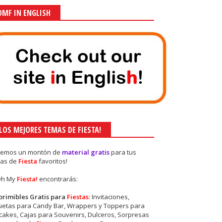
OMF IN ENGLISH
¡LOS MEJORES TEMAS DE FIESTA!
nemos un montón de
material gratis
para tus
as de
Fiesta
favoritos!
Oh My
Fiesta!
encontrarás:
primibles Gratis para
Fiestas
: Invitaciones,
quetas para Candy Bar, Wrappers y Toppers para
akes, Cajas para Souvenirs, Dulceros, Sorpresas