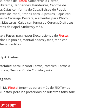
ecuerdos de
Fiesta
; Sombreros o Gorros,
illeteros, Banderines, Banderitas, Centros de
, Cajas con forma de Casa, Bolsos de Papel,
etes de Papel, Stands para Cupcakes, Cajas con
a de Carruaje, Pósters, elementos para Photo
s, Máscaras, Cajas con forma de Corona, Disfraces,
tos de Papel, Stickers y más.
so a Pasos
: para hacer Decoraciones de
Fiesta
,
los Originales, Manualidades y más, todo con
es y plantillas.
ty Activities
.
toriales
: para Decorar Tartas, Pasteles, Tortas o
cochos, Decoración de Comida y más.
ágenes
.
Oh My
Fiesta!
tenemos para ti más de 750 Temas
 Fiestas, pero los preferidos de nuestros fans son:
TOY STORY