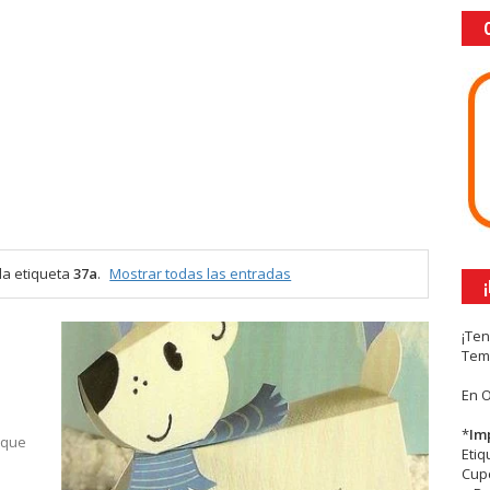
la etiqueta
37a
.
Mostrar todas las entradas
¡Te
Tem
En 
*
Im
a que
Eti
n
Cupc