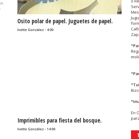
o R
én
Serv
e
Mesa
Jugu
Osito polar de papel. Juguetes de papel.
form
Call
Ivette González - 4:00
Zapa
*
Pa
Rega
mold
*
Par
*
Tu
Biz
*
Im
En
para
Imprimibles para fiesta del bosque.
Ivette González - 14:00