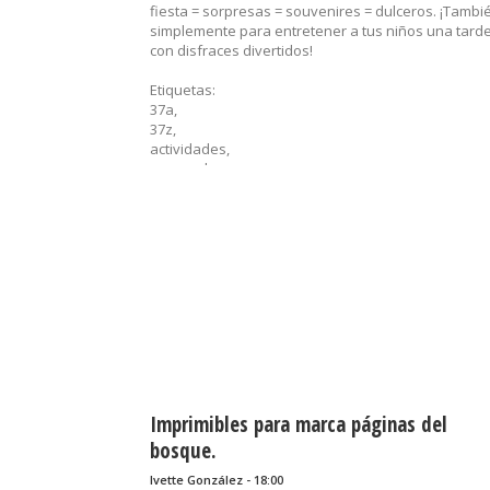
fiesta = sorpresas = souvenires = dulceros. ¡Tambi
simplemente para entretener a tus niños una tard
con disfraces divertidos!
Etiquetas:
37a,
37z,
actividades,
carnaval,
disfraz,
dulcero,
Halloween,
imprimibles,
máscaras,
nena,
ositos,
recuerditos,
sorpresas,
souvenirs
......
Imprimibles para marca páginas del
bosque.
Ivette González - 18:00