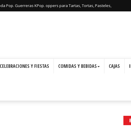
oda Pop. Guerreras KPop. oppers para Tartas, Tortas, Pasteles,
Imprimir Gratis.
CELEBRACIONES Y FIESTAS
COMIDAS Y BEBIDAS
CAJAS