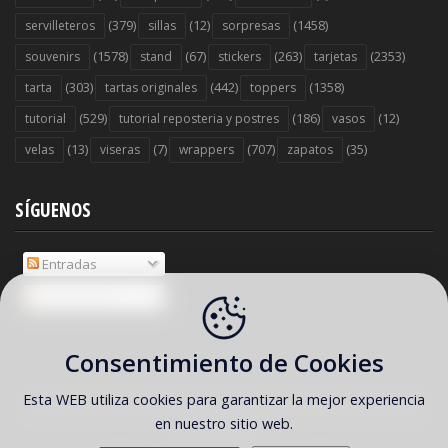
(379)
(12)
(1458)
servilleteros
sillas
sorpresas
(1578)
(67)
(263)
(2353)
souvenirs
stand
stickers
tarjetas
(303)
(442)
(1358)
tarta
tartas originales
toppers
(529)
(186)
(12)
tutorial
tutorial reposteria y postres
vasos
(13)
(7)
(707)
(35)
velas
viseras
wrappers
zapatos
SÍGUENOS
Entradas
Comentarios
Consentimiento de Cookies
Esta WEB utiliza cookies para garantizar la mejor experiencia
COPYRIGHT ©
2026 Ideas y material gratis para fiestas y celebraciones
en nuestro sitio web.
Oh My Fiesta!