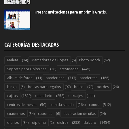
Frozen: Invitaciones para Imprimir Gratis.
CATEGORÍAS DESTACADAS
(14)
(5)
(62)
Maleta
Marcadores de Copas
Photo Booth
(28)
(445)
Soporte para Golosinas
actividades
(11)
(717)
(166)
album de fotos
banderines
banderitas
(5)
(97)
(79)
(26)
bingo
bolsas para regalos
bolso
bordes
(1629)
(258)
(111)
cajitas
calendario
carruajes
(50)
(264)
(512)
centros de mesas
comida salada
conos
(34)
(6)
(24)
cuadernos
cupones
decoración de uñas
(34)
(2)
(238)
(1454)
diarios
diploma
disfraz
dulcero