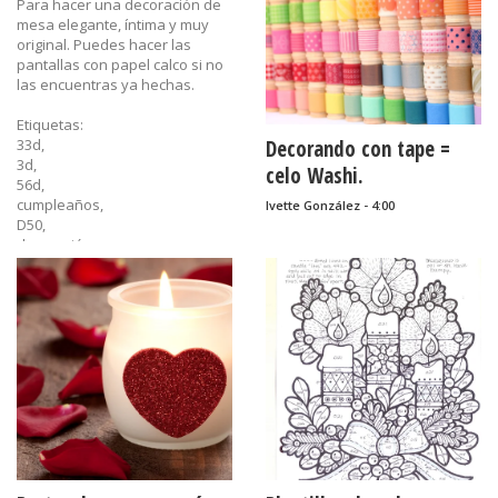
Para hacer una decoración de
mesa elegante, íntima y muy
original. Puedes hacer las
pantallas con papel calco si no
las encuentras ya hechas.
Etiquetas:
33d,
Decorando con tape =
3d,
celo Washi.
56d,
cumpleaños,
Ivette González - 4:00
D50,
decoración,
tutorial,
velas
......