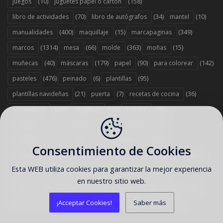
(10)
(158)
juegos
juguetes papel o cartón
(70)
(34)
(10)
libro de actividades
libro de autógrafos
mantel
(400)
(15)
(349)
manualidades
maquillaje
marcapaginas
(1314)
(66)
(363)
(15)
marcos
mesa
molde
moñas
(40)
(179)
(90)
(142)
muñecas
máscaras
papel
para colorear
(476)
(6)
(95)
pasteles
peinado
plantillas
(21)
(7)
(36)
plantillas navideñas
puerta
recetas de cocina
(1493)
(597)
(983)
recuerditos
regalitos
rótulos
(37)
(743)
(6)
sandwichs
scrapbook
servilletas
(379)
(12)
(1458)
servilleteros
sillas
sorpresas
Consentimiento de Cookies
(1578)
(67)
(263)
(2353)
souvenirs
stand
stickers
tarjetas
Esta WEB utiliza cookies para garantizar la mejor experiencia
(303)
(442)
(1358)
tarta
tartas originales
toppers
en nuestro sitio web.
(529)
(186)
(12)
tutorial
tutorial reposteria y postres
vasos
(13)
(7)
(707)
(35)
velas
viseras
wrappers
zapatos
¡Acceptar Cookies!
Saber más