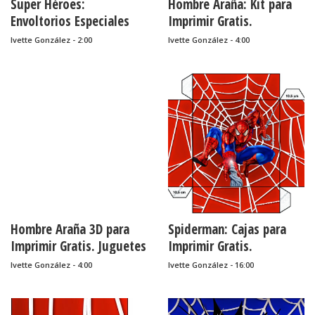
Super Héroes:
Hombre Araña: Kit para
Envoltorios Especiales
Imprimir Gratis.
para Golosinas, para
Ivette González - 2:00
Ivette González - 4:00
Imprimir Gratis.
Hombre Araña 3D para
Spiderman: Cajas para
Imprimir Gratis. Juguetes
Imprimir Gratis.
de Papel.
Ivette González - 4:00
Ivette González - 16:00