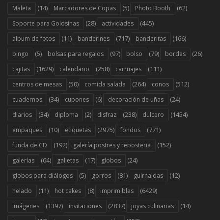
(14)
(5)
(62)
Maleta
Marcadores de Copas
Photo Booth
(28)
(445)
Soporte para Golosinas
actividades
(11)
(717)
(166)
album de fotos
banderines
banderitas
(5)
(97)
(79)
(26)
bingo
bolsas para regalos
bolso
bordes
(1629)
(258)
(111)
cajitas
calendario
carruajes
(50)
(264)
(512)
centros de mesas
comida salada
conos
(34)
(6)
(24)
cuadernos
cupones
decoración de uñas
(34)
(2)
(238)
(1454)
diarios
diploma
disfraz
dulcero
(10)
(2975)
(771)
empaques
etiquetas
fondos
(192)
(152)
funda de CD
galería postres y reposteria
(64)
(17)
(24)
galerías
galletas
globos
(5)
(81)
(12)
globos para diálogos
gorros
guirnaldas
(11)
(8)
(6429)
helado
hot cakes
imprimibles
(1397)
(2837)
(14)
imágenes
invitaciones
joyas culinarias