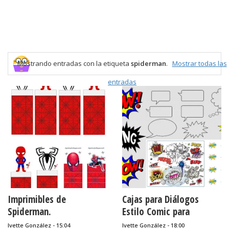
Mostrando entradas con la etiqueta
spiderman
.
Mostrar todas las
entradas
Imprimibles de
Cajas para Diálogos
Spiderman.
Estilo Comic para
Imprimir Gratis.
Ivette González - 15:04
Ivette González - 18:00