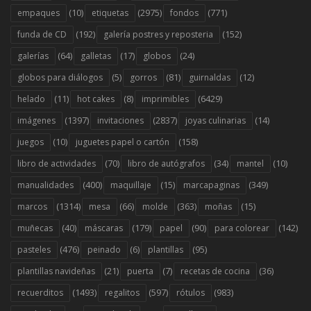
(10)
(2975)
(771)
empaques
etiquetas
fondos
(192)
(152)
funda de CD
galería postres y reposteria
(64)
(17)
(24)
galerías
galletas
globos
(5)
(81)
(12)
globos para diálogos
gorros
guirnaldas
(11)
(8)
(6429)
helado
hot cakes
imprimibles
(1397)
(2837)
(14)
imágenes
invitaciones
joyas culinarias
(10)
(158)
juegos
juguetes papel o cartón
(70)
(34)
(10)
libro de actividades
libro de autógrafos
mantel
(400)
(15)
(349)
manualidades
maquillaje
marcapaginas
(1314)
(66)
(363)
(15)
marcos
mesa
molde
moñas
(40)
(179)
(90)
(142)
muñecas
máscaras
papel
para colorear
(476)
(6)
(95)
pasteles
peinado
plantillas
(21)
(7)
(36)
plantillas navideñas
puerta
recetas de cocina
(1493)
(597)
(983)
recuerditos
regalitos
rótulos