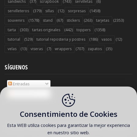
(37)
(743)
(6)
sandwichs
scrapbook
servilletas
(379)
(12)
(1458)
servilleteros
sillas
sorpresas
(1578)
(67)
(263)
(2353)
souvenirs
stand
stickers
tarjetas
(303)
(442)
(1358)
tarta
tartas originales
toppers
(529)
(186)
(12)
tutorial
tutorial reposteria y postres
vasos
(13)
(7)
(707)
(35)
velas
viseras
wrappers
zapatos
SÍGUENOS
Entradas
Comentarios
Consentimiento de Cookies
Esta WEB utiliza cookies para garantizar la mejor experiencia
COPYRIGHT ©
2026 Ideas y material gratis para fiestas y celebraciones
en nuestro sitio web.
Oh My Fiesta!