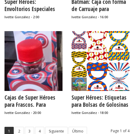
Super Héroes:
Batman: Caja con forma
Envoltorios Especiales
de Carruaje para
para Golosinas, para
Imprimir Gratis.
Ivette González - 2:00
Ivette González - 16:00
Imprimir Gratis.
Cajas de Super Héroes
Super Héroes: Etiquetas
para Frascos. Para
para Bolsas de Golosinas
Imprimir Gratis.
para Imprimir Gratis.
Ivette González - 20:00
Ivette González - 18:00
Page 1 of 4
1
2
3
4
Siguiente
Último