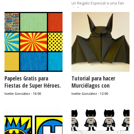
un Regalo Especial a una fan
de Batman o para dar
como regalitos de San Valentín
= Día de los Enamorados = Día
del Cariño = Día de la Amistad.
Recuerda hacer click en la
imagen antes de
guardarla para que se guarde
con su mejor calidad.
Etiquetas:
Batman,
chocolate,
Papeles Gratis para
Tutorial para hacer
cumpleaños,
etiqu...
Fiestas de Super Héroes.
Murciélagos con
Origami.
Ivette González - 16:00
Ivette González - 12:00