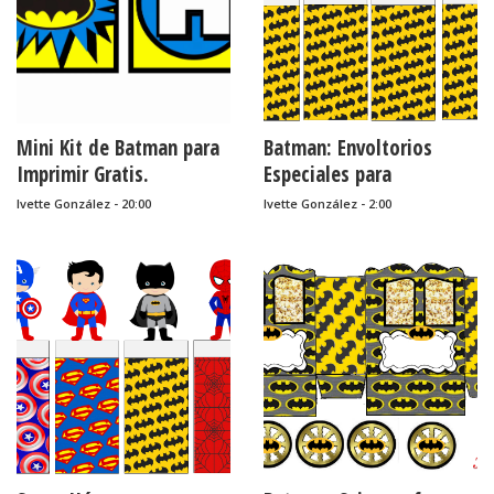
Mini Kit de Batman para
Batman: Envoltorios
Imprimir Gratis.
Especiales para
Golosinas, para Imprimir
Ivette González - 20:00
Ivette González - 2:00
Gratis.