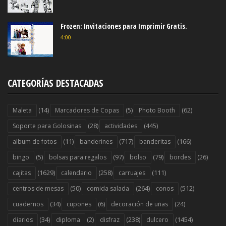
Frozen: Invitaciones para Imprimir Gratis.
4:00
CATEGORÍAS DESTACADAS
(14)
(5)
(62)
Maleta
Marcadores de Copas
Photo Booth
(28)
(445)
Soporte para Golosinas
actividades
(11)
(717)
(166)
album de fotos
banderines
banderitas
(5)
(97)
(79)
(26)
bingo
bolsas para regalos
bolso
bordes
(1629)
(258)
(111)
cajitas
calendario
carruajes
(50)
(264)
(512)
centros de mesas
comida salada
conos
(34)
(6)
(24)
cuadernos
cupones
decoración de uñas
(34)
(2)
(238)
(1454)
diarios
diploma
disfraz
dulcero