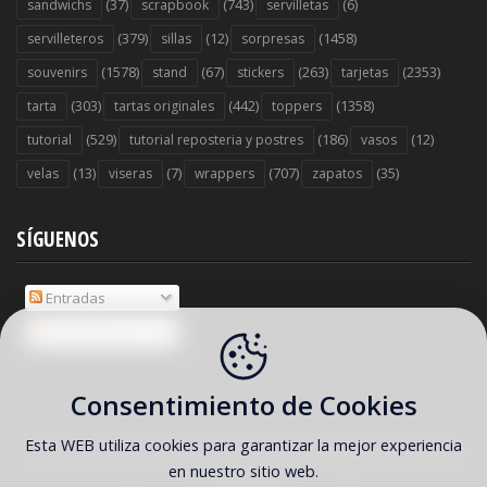
(37)
(743)
(6)
sandwichs
scrapbook
servilletas
(379)
(12)
(1458)
servilleteros
sillas
sorpresas
(1578)
(67)
(263)
(2353)
souvenirs
stand
stickers
tarjetas
(303)
(442)
(1358)
tarta
tartas originales
toppers
(529)
(186)
(12)
tutorial
tutorial reposteria y postres
vasos
(13)
(7)
(707)
(35)
velas
viseras
wrappers
zapatos
SÍGUENOS
Entradas
Comentarios
Consentimiento de Cookies
Esta WEB utiliza cookies para garantizar la mejor experiencia
COPYRIGHT ©
2026 Ideas y material gratis para fiestas y celebraciones
en nuestro sitio web.
Oh My Fiesta!