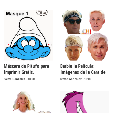
Máscara de Pitufo para
Barbie la Película:
Imprimir Gratis.
Imágenes de la Cara de
Ken que Puedes usar
Ivette González - 18:00
Ivette González - 18:00
para Hacer Máscaras.