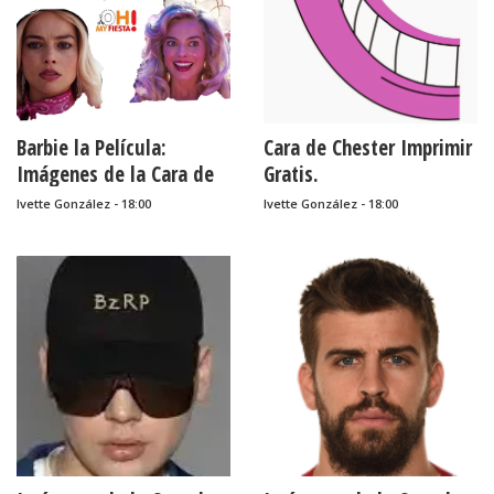
Barbie la Película:
Cara de Chester Imprimir
Imágenes de la Cara de
Gratis.
Barbie que Puedes usar
Ivette González - 18:00
Ivette González - 18:00
para Hacer Máscaras.