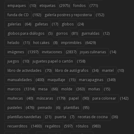
(10)
(2975)
(771)
empaques
etiquetas
fondos
(192)
(152)
funda de CD
galería postres y reposteria
(64)
(17)
(24)
galerías
galletas
globos
(5)
(81)
(12)
globos para diálogos
gorros
guirnaldas
(11)
(8)
(6429)
helado
hot cakes
imprimibles
(1397)
(2837)
(14)
imágenes
invitaciones
joyas culinarias
(10)
(158)
juegos
juguetes papel o cartón
(70)
(34)
(10)
libro de actividades
libro de autógrafos
mantel
(400)
(15)
(349)
manualidades
maquillaje
marcapaginas
(1314)
(66)
(363)
(15)
marcos
mesa
molde
moñas
(40)
(179)
(90)
(142)
muñecas
máscaras
papel
para colorear
(476)
(6)
(95)
pasteles
peinado
plantillas
(21)
(7)
(36)
plantillas navideñas
puerta
recetas de cocina
(1493)
(597)
(983)
recuerditos
regalitos
rótulos