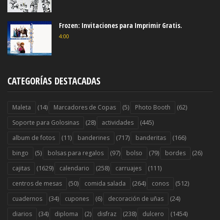
Frozen: Invitaciones para Imprimir Gratis.
4:00
CATEGORÍAS DESTACADAS
(14)
(5)
(62)
Maleta
Marcadores de Copas
Photo Booth
(28)
(445)
Soporte para Golosinas
actividades
(11)
(717)
(166)
album de fotos
banderines
banderitas
(5)
(97)
(79)
(26)
bingo
bolsas para regalos
bolso
bordes
(1629)
(258)
(111)
cajitas
calendario
carruajes
(50)
(264)
(512)
centros de mesas
comida salada
conos
(34)
(6)
(24)
cuadernos
cupones
decoración de uñas
(34)
(2)
(238)
(1454)
diarios
diploma
disfraz
dulcero