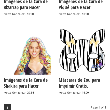
Imágenes de la Cara de
Imágenes de la Cara de
Bizarrap para Hacer
Piqué para Hacer
Máscaras, para
Máscaras, para
Ivette González - 18:00
Ivette González - 18:00
Descargar Gratis.
Descargar Gratis.
Imágenes de la Cara de
Máscaras de Zou para
Shakira para Hacer
Imprimir Gratis.
Máscaras, para
Ivette González - 20:54
Ivette González - 16:00
Descargar Gratis.
Page 1 of 1
1