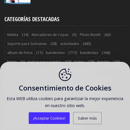
CATEGORÍAS DESTACADAS
(14)
(5)
(62)
Maleta
Marcadores de Copas
Photo Booth
(28)
(445)
Soporte para Golosinas
actividades
(11)
(717)
(166)
album de fotos
banderines
banderitas
(5)
(97)
(79)
(26)
bingo
bolsas para regalos
bolso
bordes
(1629)
(258)
(111)
cajitas
calendario
carruajes
(50)
(264)
(512)
centros de mesas
comida salada
conos
Consentimiento de Cookies
(34)
(6)
(24)
cuadernos
cupones
decoración de uñas
(34)
(2)
(238)
(1454)
diarios
diploma
disfraz
dulcero
Esta WEB utiliza cookies para garantizar la mejor experiencia
en nuestro sitio web.
(10)
(2975)
(771)
empaques
etiquetas
fondos
(192)
(152)
funda de CD
galería postres y reposteria
¡Acceptar Cookies!
Saber más
(64)
(17)
(24)
galerías
galletas
globos