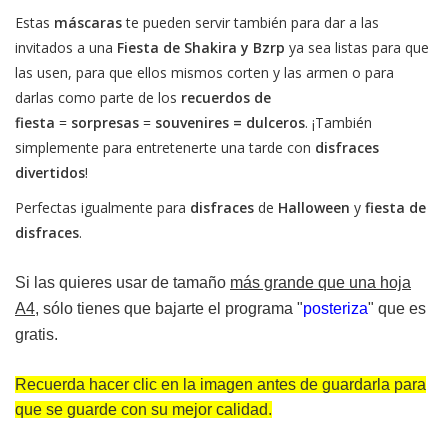
Estas
máscaras
te pueden servir también para dar a las
invitados a una
Fiesta de
Shakira y Bzrp
ya sea listas para que
las usen, para que ellos mismos corten y las armen o para
darlas como parte de los
recuerdos de
fiesta
=
sorpresas
=
souvenires = dulceros
. ¡También
simplemente para entretenerte una tarde con
disfraces
divertidos
!
Perfectas igualmente para
disfraces
de
Halloween
y
fiesta de
disfraces
.
Si las quieres usar de tamaño
más grande que una hoja
A4
, sólo tienes que bajarte el programa "
posteriza
" que es
gratis.
Recuerda hacer clic en la imagen antes de guardarla para
que se guarde con su mejor calidad.