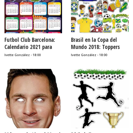
Futbol Club Barcelona:
Brasil en la Copa del
Calendario 2021 para
Mundo 2018: Toppers
Imprimir Gratis.
para Tartas, Tortas,
Ivette González - 18:00
Ivette González - 18:00
Pasteles, Bizcochos o
Cakes para Imprimir
Gratis.