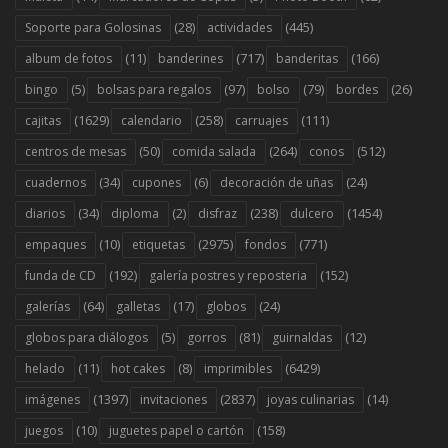
(28)
(445)
Soporte para Golosinas
actividades
(11)
(717)
(166)
album de fotos
banderines
banderitas
(5)
(97)
(79)
(26)
bingo
bolsas para regalos
bolso
bordes
(1629)
(258)
(111)
cajitas
calendario
carruajes
(50)
(264)
(512)
centros de mesas
comida salada
conos
(34)
(6)
(24)
cuadernos
cupones
decoración de uñas
(34)
(2)
(238)
(1454)
diarios
diploma
disfraz
dulcero
(10)
(2975)
(771)
empaques
etiquetas
fondos
(192)
(152)
funda de CD
galería postres y reposteria
(64)
(17)
(24)
galerías
galletas
globos
(5)
(81)
(12)
globos para diálogos
gorros
guirnaldas
(11)
(8)
(6429)
helado
hot cakes
imprimibles
(1397)
(2837)
(14)
imágenes
invitaciones
joyas culinarias
(10)
(158)
juegos
juguetes papel o cartón