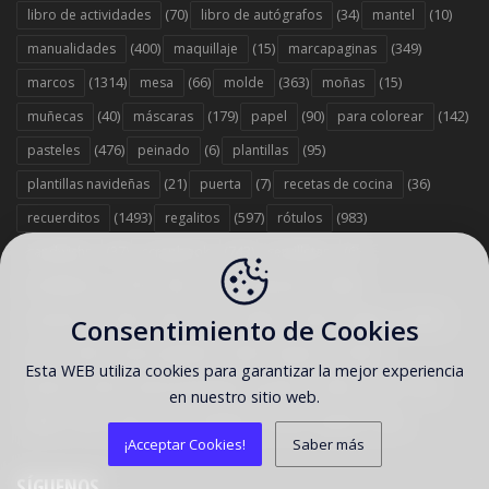
(70)
(34)
(10)
libro de actividades
libro de autógrafos
mantel
(400)
(15)
(349)
manualidades
maquillaje
marcapaginas
(1314)
(66)
(363)
(15)
marcos
mesa
molde
moñas
(40)
(179)
(90)
(142)
muñecas
máscaras
papel
para colorear
(476)
(6)
(95)
pasteles
peinado
plantillas
(21)
(7)
(36)
plantillas navideñas
puerta
recetas de cocina
(1493)
(597)
(983)
recuerditos
regalitos
rótulos
(37)
(743)
(6)
sandwichs
scrapbook
servilletas
(379)
(12)
(1458)
servilleteros
sillas
sorpresas
(1578)
(67)
(263)
(2353)
souvenirs
stand
stickers
tarjetas
Consentimiento de Cookies
(303)
(442)
(1358)
tarta
tartas originales
toppers
Esta WEB utiliza cookies para garantizar la mejor experiencia
(529)
(186)
(12)
tutorial
tutorial reposteria y postres
vasos
en nuestro sitio web.
(13)
(7)
(707)
(35)
velas
viseras
wrappers
zapatos
¡Acceptar Cookies!
Saber más
SÍGUENOS