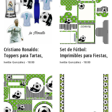
Cristiano Ronaldo:
Set de Fútbol:
Toppers para Tartas,
Imprimibles para Fiestas,
Tortas, Pasteles,
Invitaciones y Cajas para
Ivette González - 18:00
Ivette González - 18:00
Bizcochos o Cakes para
Imprimir Gratis.
Imprimir Gratis.