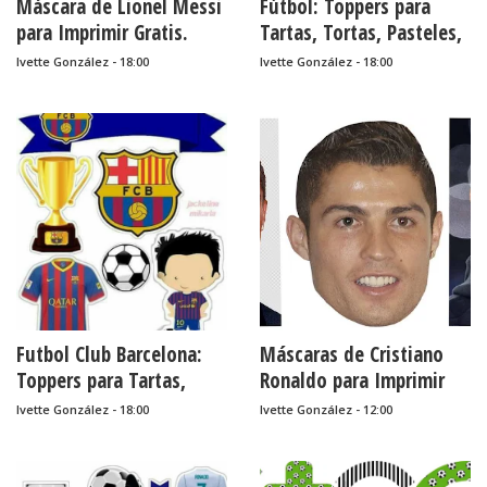
Máscara de Lionel Messi
Fútbol: Toppers para
para Imprimir Gratis.
Tartas, Tortas, Pasteles,
Bizcochos o Cakes para
Ivette González - 18:00
Ivette González - 18:00
Imprimir Gratis.
Futbol Club Barcelona:
Máscaras de Cristiano
Toppers para Tartas,
Ronaldo para Imprimir
Tortas, Pasteles,
Gratis.
Ivette González - 18:00
Ivette González - 12:00
Bizcochos o Cakes para
Imprimir Gratis.