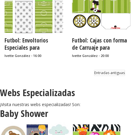
imprimibles,
recuerditos,
Soporte para Golosinas,
sorpresas,
souvenirs
......
Futbol: Envoltorios
Futbol: Cajas con forma
Especiales para
de Carruaje para
Golosinas, para Imprimir
Imprimir Gratis.
Ivette González - 16:00
Ivette González - 20:00
Gratis.
Entradas antiguas
Webs Especializadas
¡Visita nuestras webs especializadas! Son:
Baby Shower