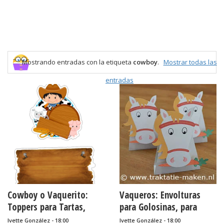
Mostrando entradas con la etiqueta
cowboy
.
Mostrar todas las
entradas
Cowboy o Vaquerito:
Vaqueros: Envolturas
Toppers para Tartas,
para Golosinas, para
Tortas, Pasteles,
Imprimir Gratis.
Ivette González - 18:00
Ivette González - 18:00