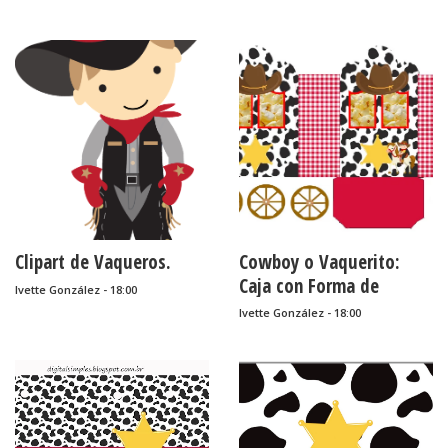
Bizcochos o Cakes para
Imprimir Gratis.
Clipart de Vaqueros.
Cowboy o Vaquerito:
Caja con Forma de
Ivette González - 18:00
Carruaje para Imprimir
Ivette González - 18:00
Gratis.