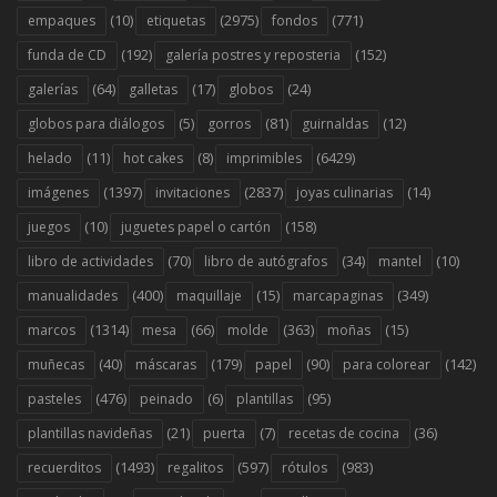
(10)
(2975)
(771)
empaques
etiquetas
fondos
(192)
(152)
funda de CD
galería postres y reposteria
(64)
(17)
(24)
galerías
galletas
globos
(5)
(81)
(12)
globos para diálogos
gorros
guirnaldas
(11)
(8)
(6429)
helado
hot cakes
imprimibles
(1397)
(2837)
(14)
imágenes
invitaciones
joyas culinarias
(10)
(158)
juegos
juguetes papel o cartón
(70)
(34)
(10)
libro de actividades
libro de autógrafos
mantel
(400)
(15)
(349)
manualidades
maquillaje
marcapaginas
(1314)
(66)
(363)
(15)
marcos
mesa
molde
moñas
(40)
(179)
(90)
(142)
muñecas
máscaras
papel
para colorear
(476)
(6)
(95)
pasteles
peinado
plantillas
(21)
(7)
(36)
plantillas navideñas
puerta
recetas de cocina
(1493)
(597)
(983)
recuerditos
regalitos
rótulos