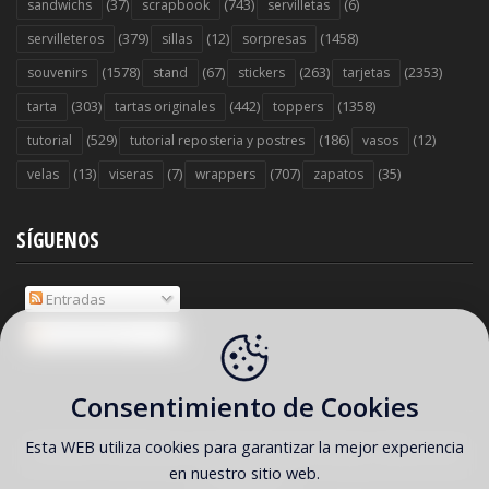
(37)
(743)
(6)
sandwichs
scrapbook
servilletas
(379)
(12)
(1458)
servilleteros
sillas
sorpresas
(1578)
(67)
(263)
(2353)
souvenirs
stand
stickers
tarjetas
(303)
(442)
(1358)
tarta
tartas originales
toppers
(529)
(186)
(12)
tutorial
tutorial reposteria y postres
vasos
(13)
(7)
(707)
(35)
velas
viseras
wrappers
zapatos
SÍGUENOS
Entradas
Comentarios
Consentimiento de Cookies
Esta WEB utiliza cookies para garantizar la mejor experiencia
COPYRIGHT ©
2026 Ideas y material gratis para fiestas y celebraciones
en nuestro sitio web.
Oh My Fiesta!