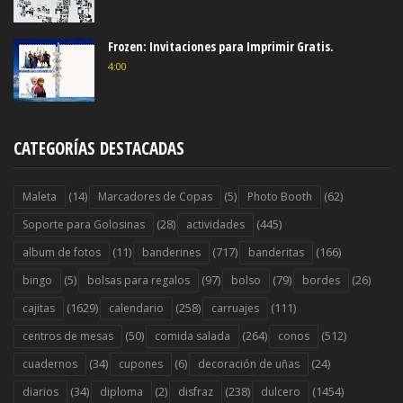
Frozen: Invitaciones para Imprimir Gratis.
4:00
CATEGORÍAS DESTACADAS
(14)
(5)
(62)
Maleta
Marcadores de Copas
Photo Booth
(28)
(445)
Soporte para Golosinas
actividades
(11)
(717)
(166)
album de fotos
banderines
banderitas
(5)
(97)
(79)
(26)
bingo
bolsas para regalos
bolso
bordes
(1629)
(258)
(111)
cajitas
calendario
carruajes
(50)
(264)
(512)
centros de mesas
comida salada
conos
(34)
(6)
(24)
cuadernos
cupones
decoración de uñas
(34)
(2)
(238)
(1454)
diarios
diploma
disfraz
dulcero