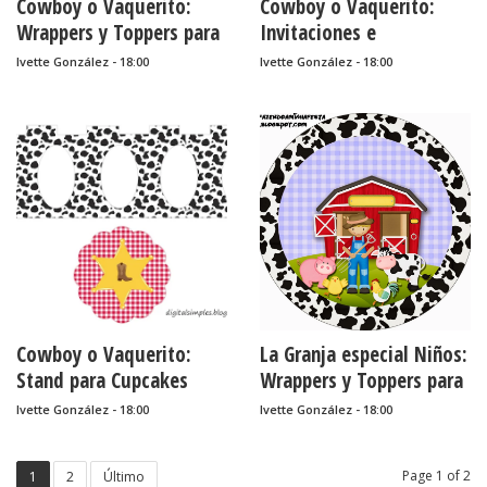
Cowboy o Vaquerito:
Cowboy o Vaquerito:
Wrappers y Toppers para
Invitaciones e
Cupcakes para Imprimir
Imprimibles Gratis para
Ivette González - 18:00
Ivette González - 18:00
Gratis.
Fiestas.
Cowboy o Vaquerito:
La Granja especial Niños:
Stand para Cupcakes
Wrappers y Toppers para
para Imprimir Gratis.
Cupcakes para Imprimir
Ivette González - 18:00
Ivette González - 18:00
Gratis. famf BELEN
Page 1 of 2
1
2
Último