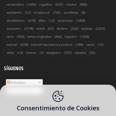
(1493)
(597)
(983)
recuerditos
regalitos
rótulos
(37)
(743)
(6)
sandwichs
scrapbook
servilletas
(379)
(12)
(1458)
servilleteros
sillas
sorpresas
(1578)
(67)
(263)
(2353)
souvenirs
stand
stickers
tarjetas
(303)
(442)
(1358)
tarta
tartas originales
toppers
(529)
(186)
(12)
tutorial
tutorial reposteria y postres
vasos
(13)
(7)
(707)
(35)
velas
viseras
wrappers
zapatos
SÍGUENOS
Entradas
Comentarios
Consentimiento de Cookies