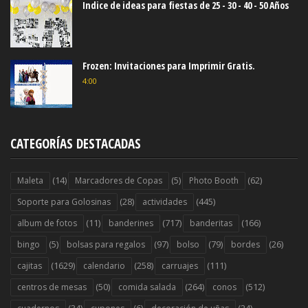
Indice de ideas para fiestas de 25 - 30 - 40 - 50 Años
Frozen: Invitaciones para Imprimir Gratis.
4:00
CATEGORÍAS DESTACADAS
(14)
(5)
(62)
Maleta
Marcadores de Copas
Photo Booth
(28)
(445)
Soporte para Golosinas
actividades
(11)
(717)
(166)
album de fotos
banderines
banderitas
(5)
(97)
(79)
(26)
bingo
bolsas para regalos
bolso
bordes
(1629)
(258)
(111)
cajitas
calendario
carruajes
(50)
(264)
(512)
centros de mesas
comida salada
conos