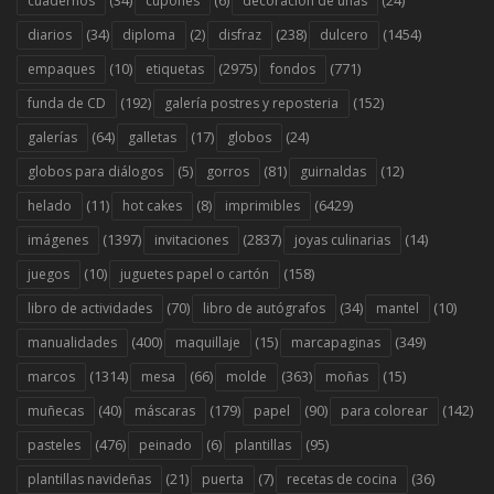
(34)
(6)
(24)
cuadernos
cupones
decoración de uñas
(34)
(2)
(238)
(1454)
diarios
diploma
disfraz
dulcero
(10)
(2975)
(771)
empaques
etiquetas
fondos
(192)
(152)
funda de CD
galería postres y reposteria
(64)
(17)
(24)
galerías
galletas
globos
(5)
(81)
(12)
globos para diálogos
gorros
guirnaldas
(11)
(8)
(6429)
helado
hot cakes
imprimibles
(1397)
(2837)
(14)
imágenes
invitaciones
joyas culinarias
(10)
(158)
juegos
juguetes papel o cartón
(70)
(34)
(10)
libro de actividades
libro de autógrafos
mantel
(400)
(15)
(349)
manualidades
maquillaje
marcapaginas
(1314)
(66)
(363)
(15)
marcos
mesa
molde
moñas
(40)
(179)
(90)
(142)
muñecas
máscaras
papel
para colorear
(476)
(6)
(95)
pasteles
peinado
plantillas
(21)
(7)
(36)
plantillas navideñas
puerta
recetas de cocina