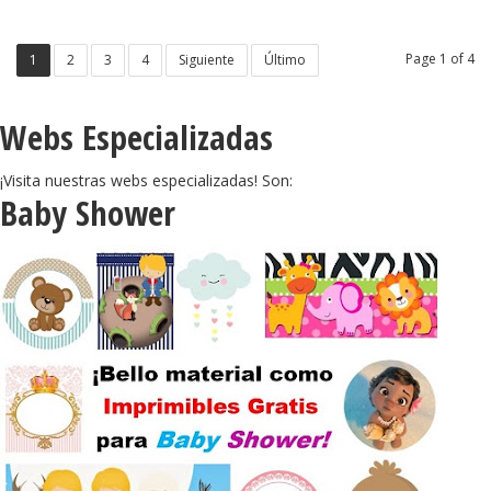
Page 1 of 4
1
2
3
4
Siguiente
Último
Webs Especializadas
¡Visita nuestras webs especializadas! Son:
Baby Shower