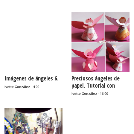
Imágenes de ángeles 6.
Preciosos ángeles de
papel. Tutorial con
Ivette González - 4:00
plantillas e imprimibles.
Ivette González - 16:00