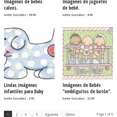
Imágenes de bebés
Imágenes de juguetes
calvos.
de bebé.
Ivette González - 18:00
Ivette González - 4:00
Lindas imágenes
Imágenes de Bebés
infantiles para Baby
"ombliguitos de botón".
Shower.
Ivette González - 2:00
Ivette González - 22:00
...
Page 1 of 5
1
2
3
5
Siguiente
Último