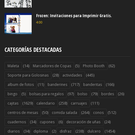
Frozen: Invitaciones para Imprimir Gratis.
4:00
CATEGORÍAS DESTACADAS
(14)
(5)
(62)
Maleta
Marcadores de Copas
Photo Booth
(28)
(445)
Soporte para Golosinas
actividades
(11)
(717)
(166)
album de fotos
banderines
banderitas
(5)
(97)
(79)
(26)
bingo
bolsas para regalos
bolso
bordes
(1629)
(258)
(111)
cajitas
calendario
carruajes
(50)
(264)
(512)
centros de mesas
comida salada
conos
(34)
(6)
(24)
cuadernos
cupones
decoración de uñas
(34)
(2)
(238)
(1454)
diarios
diploma
disfraz
dulcero