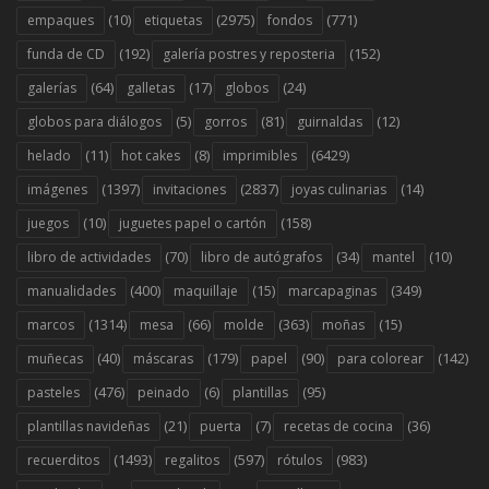
(10)
(2975)
(771)
empaques
etiquetas
fondos
(192)
(152)
funda de CD
galería postres y reposteria
(64)
(17)
(24)
galerías
galletas
globos
(5)
(81)
(12)
globos para diálogos
gorros
guirnaldas
(11)
(8)
(6429)
helado
hot cakes
imprimibles
(1397)
(2837)
(14)
imágenes
invitaciones
joyas culinarias
(10)
(158)
juegos
juguetes papel o cartón
(70)
(34)
(10)
libro de actividades
libro de autógrafos
mantel
(400)
(15)
(349)
manualidades
maquillaje
marcapaginas
(1314)
(66)
(363)
(15)
marcos
mesa
molde
moñas
(40)
(179)
(90)
(142)
muñecas
máscaras
papel
para colorear
(476)
(6)
(95)
pasteles
peinado
plantillas
(21)
(7)
(36)
plantillas navideñas
puerta
recetas de cocina
(1493)
(597)
(983)
recuerditos
regalitos
rótulos