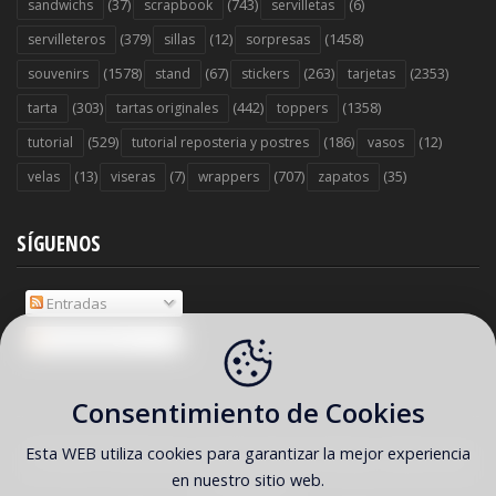
(37)
(743)
(6)
sandwichs
scrapbook
servilletas
(379)
(12)
(1458)
servilleteros
sillas
sorpresas
(1578)
(67)
(263)
(2353)
souvenirs
stand
stickers
tarjetas
(303)
(442)
(1358)
tarta
tartas originales
toppers
(529)
(186)
(12)
tutorial
tutorial reposteria y postres
vasos
(13)
(7)
(707)
(35)
velas
viseras
wrappers
zapatos
SÍGUENOS
Entradas
Comentarios
Consentimiento de Cookies
Esta WEB utiliza cookies para garantizar la mejor experiencia
COPYRIGHT ©
2026 Ideas y material gratis para fiestas y celebraciones
en nuestro sitio web.
Oh My Fiesta!