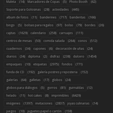
(14)
(5)
(62)
Maleta
Marcadores de Copas
Photo Booth
(28)
(445)
Soporte para Golosinas
actividades
(11)
(717)
(166)
album de fotos
banderines
banderitas
(5)
(97)
(79)
(26)
bingo
bolsas para regalos
bolso
bordes
(1629)
(258)
(111)
cajitas
calendario
carruajes
(50)
(264)
(512)
centros de mesas
comida salada
conos
(34)
(6)
(24)
cuadernos
cupones
decoración de uñas
(34)
(2)
(238)
(1454)
diarios
diploma
disfraz
dulcero
(10)
(2975)
(771)
empaques
etiquetas
fondos
(192)
(152)
funda de CD
galería postres y reposteria
(64)
(17)
(24)
galerías
galletas
globos
(5)
(81)
(12)
globos para diálogos
gorros
guirnaldas
(11)
(8)
(6429)
helado
hot cakes
imprimibles
(1397)
(2837)
(14)
imágenes
invitaciones
joyas culinarias
(10)
(158)
juegos
juguetes papel o cartón