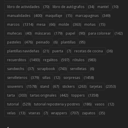
(70)
(34)
(10)
libro de actividades
libro de autógrafos
mantel
(400)
(15)
(349)
manualidades
maquillaje
marcapaginas
(1314)
(66)
(363)
(15)
marcos
mesa
molde
moñas
(40)
(179)
(90)
(142)
muñecas
máscaras
papel
para colorear
(476)
(6)
(95)
pasteles
peinado
plantillas
(21)
(7)
(36)
plantillas navideñas
puerta
recetas de cocina
(1493)
(597)
(983)
recuerditos
regalitos
rótulos
(37)
(743)
(6)
sandwichs
scrapbook
servilletas
(379)
(12)
(1458)
servilleteros
sillas
sorpresas
(1578)
(67)
(263)
(2353)
souvenirs
stand
stickers
tarjetas
(303)
(442)
(1358)
tarta
tartas originales
toppers
(529)
(186)
(12)
tutorial
tutorial reposteria y postres
vasos
(13)
(7)
(707)
(35)
velas
viseras
wrappers
zapatos