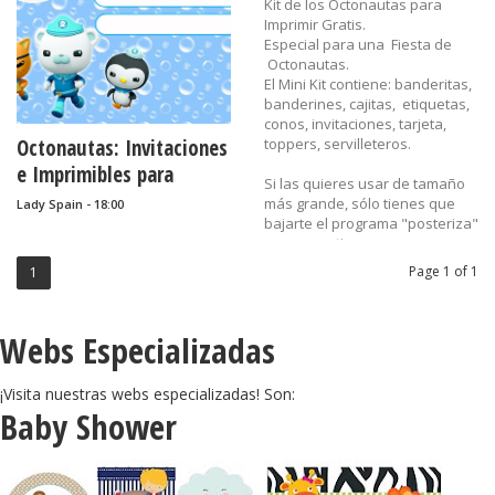
Kit de los Octonautas para
Imprimir Gratis.
Especial para una Fiesta de
Octonautas.
El Mini Kit contiene: banderitas,
banderines, cajitas, etiquetas,
conos, invitaciones, tarjeta,
Octonautas: Invitaciones
toppers, servilleteros.
e Imprimibles para
Si las quieres usar de tamaño
Fiestas Gratis.
más grande, sólo tienes que
Lady Spain - 18:00
bajarte el programa "posteriza"
que es gratis.
Page 1 of 1
1
Recuerda hacer clic en la
imagen antes de
guardarla para que se guarde
Webs Especializadas
con su mejor calidad.
Etiquetas:
¡Visita nuestras webs especializadas! Son:
banderines,
Baby Shower
banderitas,
cajas,
cajitas,
conos,