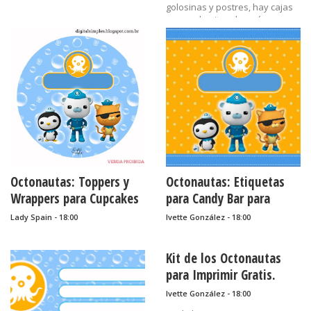
golosinas y postres, hay cajas
para palomitas de maíz =
poporopos = cotúfas = pop corn
= popcorn = crispetas = rosetas
de maíz = canchita = canguil =
pipocas = pochoclos =
pochocleras; cajas para
cupcakes o pasteles; para dar
los recuerdos de fiesta,
sorpresas...
Octonautas: Toppers y
Octonautas: Etiquetas
Wrappers para Cupcakes
para Candy Bar para
para Imprimir Gratis.
Imprimir Gratis.
Lady Spain - 18:00
Ivette González - 18:00
Kit de los Octonautas
para Imprimir Gratis.
Ivette González - 18:00