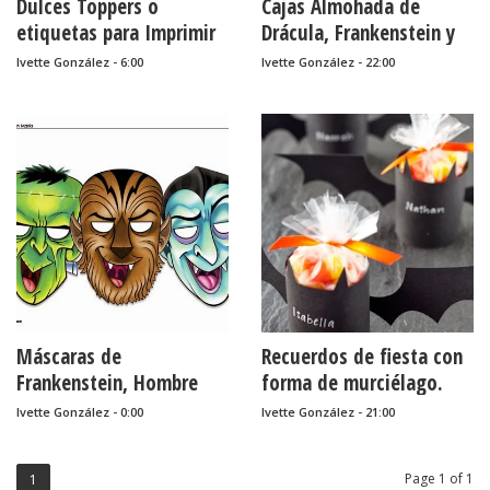
Dulces Toppers o
Cajas Almohada de
etiquetas para Imprimir
Drácula, Frankenstein y
Gratis para Fiestas de
Momia para Imprimir
Ivette González - 6:00
Ivette González - 22:00
Halloween.
Gratis.
Máscaras de
Recuerdos de fiesta con
Frankenstein, Hombre
forma de murciélago.
Lobo y Drácula para
Tutorial.
Ivette González - 0:00
Ivette González - 21:00
Imprimir Gratis.
Page 1 of 1
1