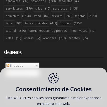
(37)
(743)
(6)
sandwichs
scrapbook
servilletas
(379)
(12)
(1458)
servilleteros
sillas
sorpresas
(1578)
(67)
(263)
(2353)
souvenirs
stand
stickers
tarjetas
(303)
(442)
(1358)
tarta
tartas originales
toppers
(529)
(186)
(12)
tutorial
tutorial reposteria y postres
vasos
(13)
(7)
(707)
(35)
velas
viseras
wrappers
zapatos
SÍGUENOS
Entradas
Comentarios
Consentimiento de Cookies
Esta WEB utiliza cookies para garantizar la mejor experiencia
COPYRIGHT ©
2026 Ideas y material gratis para fiestas y celebraciones
en nuestro sitio web.
Oh My Fiesta!