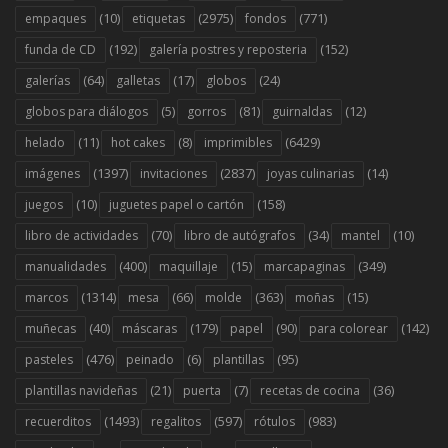
(10)
(2975)
(771)
empaques
etiquetas
fondos
(192)
(152)
funda de CD
galería postres y reposteria
(64)
(17)
(24)
galerías
galletas
globos
(5)
(81)
(12)
globos para diálogos
gorros
guirnaldas
(11)
(8)
(6429)
helado
hot cakes
imprimibles
(1397)
(2837)
(14)
imágenes
invitaciones
joyas culinarias
(10)
(158)
juegos
juguetes papel o cartón
(70)
(34)
(10)
libro de actividades
libro de autógrafos
mantel
(400)
(15)
(349)
manualidades
maquillaje
marcapaginas
(1314)
(66)
(363)
(15)
marcos
mesa
molde
moñas
(40)
(179)
(90)
(142)
muñecas
máscaras
papel
para colorear
(476)
(6)
(95)
pasteles
peinado
plantillas
(21)
(7)
(36)
plantillas navideñas
puerta
recetas de cocina
(1493)
(597)
(983)
recuerditos
regalitos
rótulos