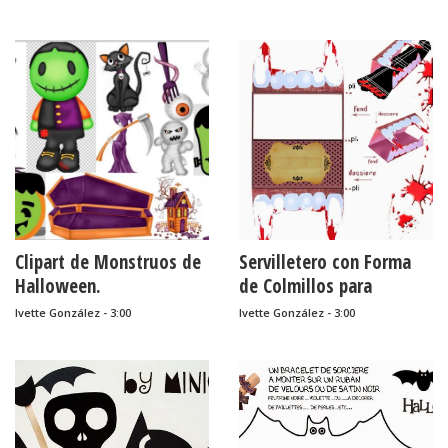
para Imprimir Gratis.
Clipart de Monstruos de
Servilletero con Forma
Halloween.
de Colmillos para
Imprimir Gratis.
Ivette González - 3:00
Ivette González - 3:00