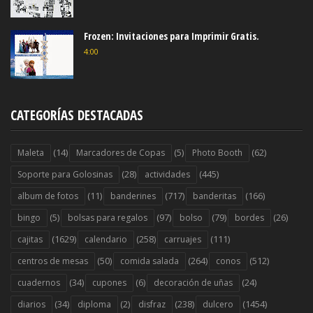
Frozen: Invitaciones para Imprimir Gratis.
4:00
CATEGORÍAS DESTACADAS
(14)
(5)
(62)
Maleta
Marcadores de Copas
Photo Booth
(28)
(445)
Soporte para Golosinas
actividades
(11)
(717)
(166)
album de fotos
banderines
banderitas
(5)
(97)
(79)
(26)
bingo
bolsas para regalos
bolso
bordes
(1629)
(258)
(111)
cajitas
calendario
carruajes
(50)
(264)
(512)
centros de mesas
comida salada
conos
(34)
(6)
(24)
cuadernos
cupones
decoración de uñas
(34)
(2)
(238)
(1454)
diarios
diploma
disfraz
dulcero