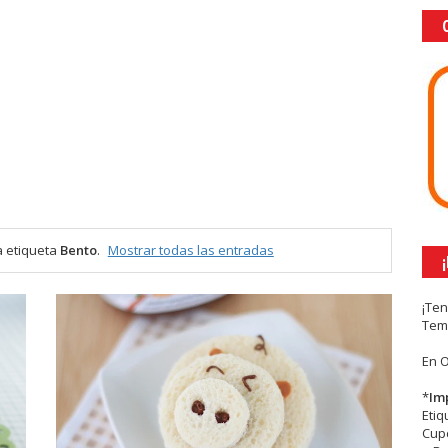
a etiqueta
Bento
.
Mostrar todas las entradas
¡Te
Tem
En 
*
Im
Eti
Cupc