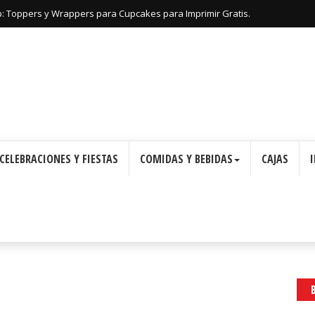
: Toppers y Wrappers para Cupcakes para Imprimir Gratis.
CELEBRACIONES Y FIESTAS
COMIDAS Y BEBIDAS
CAJAS