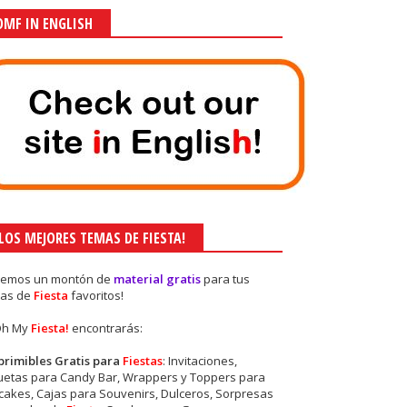
OMF IN ENGLISH
¡LOS MEJORES TEMAS DE FIESTA!
nemos un montón de
material gratis
para tus
as de
Fiesta
favoritos!
Oh My
Fiesta!
encontrarás:
primibles Gratis para
Fiestas
: Invitaciones,
quetas para Candy Bar, Wrappers y Toppers para
akes, Cajas para Souvenirs, Dulceros, Sorpresas