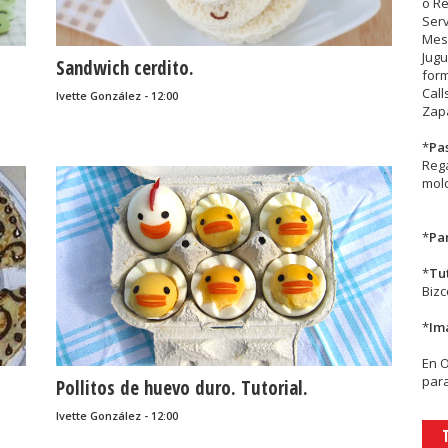
o R
Serv
Mesa
Jugu
Sandwich cerdito.
form
Call
Ivette González - 12:00
Zapa
*
Pa
Rega
mold
*
Par
*
Tu
Biz
*
Im
En
para
Pollitos de huevo duro. Tutorial.
Ivette González - 12:00