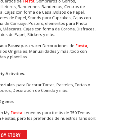
ecuerdos de
Fiesta
; Sombreros o Gorros,
illeteros, Banderines, Banderitas, Centros de
, Cajas con forma de Casa, Bolsos de Papel,
etes de Papel, Stands para Cupcakes, Cajas con
a de Carruaje, Pósters, elementos para Photo
s, Máscaras, Cajas con forma de Corona, Disfraces,
tos de Papel, Stickers y más.
so a Pasos
: para hacer Decoraciones de
Fiesta
,
los Originales, Manualidades y más, todo con
es y plantillas.
ty Activities
.
toriales
: para Decorar Tartas, Pasteles, Tortas o
cochos, Decoración de Comida y más.
ágenes
.
Oh My
Fiesta!
tenemos para ti más de 750 Temas
 Fiestas, pero los preferidos de nuestros fans son:
TOY STORY