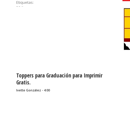
Etiquetas:
58di,
cumpleaños,
dulcero,
etiquetas,
graduación,
imprimibles,
recuerditos,
sorpresas,
souvenirs
......
Toppers para Graduación para Imprimir
Gratis.
Ivette González - 4:00