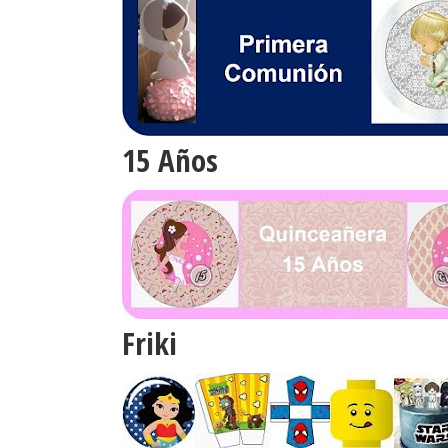
15 Años
Friki