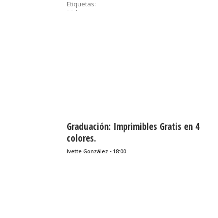
Etiquetas:
58di,
cumpleaños,
dulcero,
etiquetas,
graduación,
imprimibles,
recuerditos,
sorpresas,
souvenirs
......
Graduación: Imprimibles Gratis en 4
colores.
Ivette González - 18:00