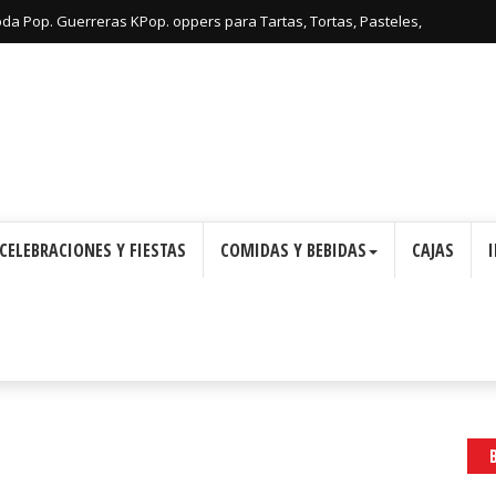
oda Pop. Guerreras KPop. oppers para Tartas, Tortas, Pasteles,
Imprimir Gratis.
CELEBRACIONES Y FIESTAS
COMIDAS Y BEBIDAS
CAJAS