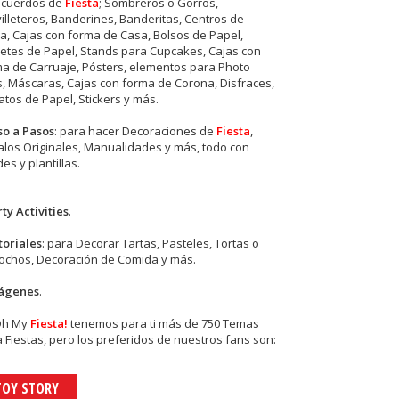
ecuerdos de
Fiesta
; Sombreros o Gorros,
illeteros, Banderines, Banderitas, Centros de
, Cajas con forma de Casa, Bolsos de Papel,
etes de Papel, Stands para Cupcakes, Cajas con
a de Carruaje, Pósters, elementos para Photo
s, Máscaras, Cajas con forma de Corona, Disfraces,
tos de Papel, Stickers y más.
so a Pasos
: para hacer Decoraciones de
Fiesta
,
los Originales, Manualidades y más, todo con
es y plantillas.
ty Activities
.
toriales
: para Decorar Tartas, Pasteles, Tortas o
cochos, Decoración de Comida y más.
ágenes
.
Oh My
Fiesta!
tenemos para ti más de 750 Temas
 Fiestas, pero los preferidos de nuestros fans son:
TOY STORY