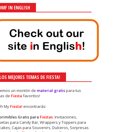
OMF IN ENGLISH
¡LOS MEJORES TEMAS DE FIESTA!
nemos un montón de
material gratis
para tus
as de
Fiesta
favoritos!
Oh My
Fiesta!
encontrarás:
primibles Gratis para
Fiestas
: Invitaciones,
quetas para Candy Bar, Wrappers y Toppers para
akes, Cajas para Souvenirs, Dulceros, Sorpresas