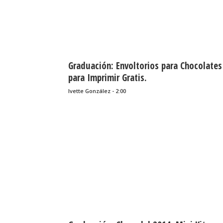
Graduación: Envoltorios para Chocolates
para Imprimir Gratis.
Ivette González - 2:00