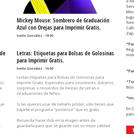
o R
Serv
Mesa
Jugu
Mickey Mouse: Sombrero de Graduación
form
Azul con Orejas para Imprimir Gratis.
Call
Zapa
Ivette González - 18:00
*
Pa
Rega
 de
Letras: Etiquetas para Bolsas de Golosinas
mold
para Imprimir Gratis.
Ivette González - 16:00
*
Par
Lindas Etiquetas para Bolsas de Golosinas para
*
Tu
os,
Imprimir Gratis. Especiales para souvenires, dulceros,
Biz
de
sorpresas o recuerdos de Fiestas de Letras o
Graduaciones de Niños.
*
Im
que
Si las quieres usar de tamaño póster, sólo tienes que
En
bajarte el programa "posteriza" que es gratis.
para
Recuerda hacer click en la imagen antes de
.
guardarla para que se guarde con su mejor calidad.