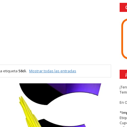
a etiqueta
58di
.
Mostrar todas las entradas
¡Te
Tem
En 
*
Im
Eti
Cupc