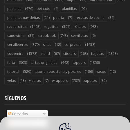
(476)
(6)
(95)
pasteles
peinado
plantillas
(21)
(7)
(36)
plantillas navideñas
puerta
recetas de cocina
(1493)
(597)
(983)
recuerditos
regalitos
rótulos
(37)
(743)
(6)
sandwichs
scrapbook
servilletas
(379)
(12)
(1458)
servilleteros
sillas
sorpresas
(1578)
(67)
(263)
(2353)
souvenirs
stand
stickers
tarjetas
(303)
(442)
(1358)
tarta
tartas originales
toppers
(529)
(186)
(12)
tutorial
tutorial reposteria y postres
vasos
(13)
(7)
(707)
(35)
velas
viseras
wrappers
zapatos
SÍGUENOS
Entradas
Comentarios