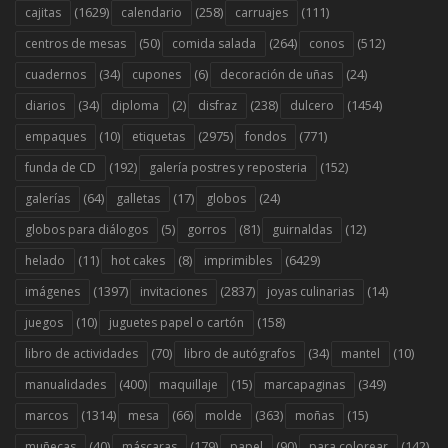
(1629)
(258)
(111)
cajitas
calendario
carruajes
(50)
(264)
(512)
centros de mesas
comida salada
conos
(34)
(6)
(24)
cuadernos
cupones
decoración de uñas
(34)
(2)
(238)
(1454)
diarios
diploma
disfraz
dulcero
(10)
(2975)
(771)
empaques
etiquetas
fondos
(192)
(152)
funda de CD
galería postres y reposteria
(64)
(17)
(24)
galerías
galletas
globos
(5)
(81)
(12)
globos para diálogos
gorros
guirnaldas
(11)
(8)
(6429)
helado
hot cakes
imprimibles
(1397)
(2837)
(14)
imágenes
invitaciones
joyas culinarias
(10)
(158)
juegos
juguetes papel o cartón
(70)
(34)
(10)
libro de actividades
libro de autógrafos
mantel
(400)
(15)
(349)
manualidades
maquillaje
marcapaginas
(1314)
(66)
(363)
(15)
marcos
mesa
molde
moñas
(40)
(179)
(90)
(142)
muñecas
máscaras
papel
para colorear