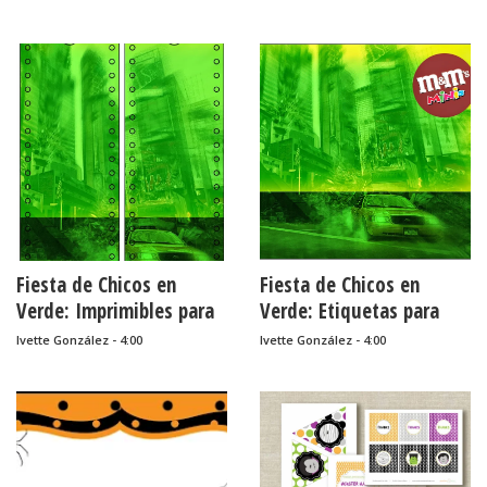
Halloween.
Fiesta de Chicos en
Fiesta de Chicos en
Verde: Imprimibles para
Verde: Etiquetas para
Fiestas para Imprimir
Candy Bar para Imprimir
Ivette González - 4:00
Ivette González - 4:00
Gratis.
Gratis.