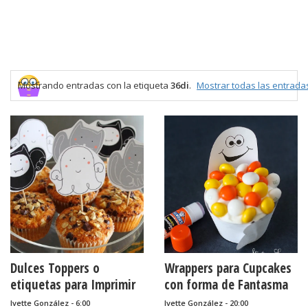
Mostrando entradas con la etiqueta
36di
.
Mostrar todas las entrada
Dulces Toppers o
Wrappers para Cupcakes
etiquetas para Imprimir
con forma de Fantasma
Gratis para Fiestas de
para Imprimir Gratis.
Ivette González - 6:00
Ivette González - 20:00