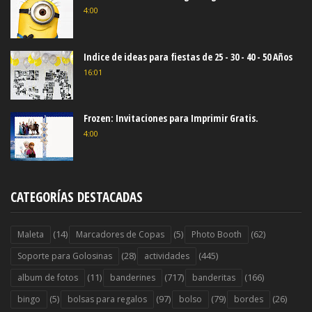
4:00
Indice de ideas para fiestas de 25 - 30 - 40 - 50 Años
16:01
Frozen: Invitaciones para Imprimir Gratis.
4:00
CATEGORÍAS DESTACADAS
(14)
(5)
(62)
Maleta
Marcadores de Copas
Photo Booth
(28)
(445)
Soporte para Golosinas
actividades
(11)
(717)
(166)
album de fotos
banderines
banderitas
(5)
(97)
(79)
(26)
bingo
bolsas para regalos
bolso
bordes