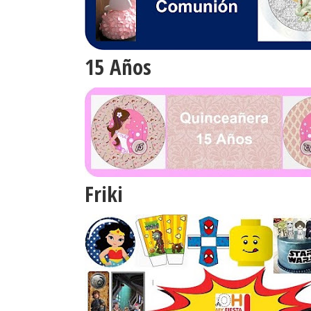
15 Años
Friki