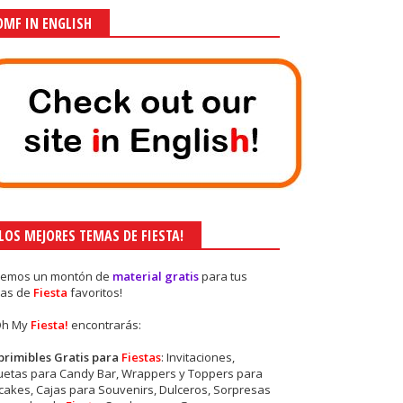
OMF IN ENGLISH
¡LOS MEJORES TEMAS DE FIESTA!
nemos un montón de
material gratis
para tus
as de
Fiesta
favoritos!
Oh My
Fiesta!
encontrarás:
primibles Gratis para
Fiestas
: Invitaciones,
quetas para Candy Bar, Wrappers y Toppers para
akes, Cajas para Souvenirs, Dulceros, Sorpresas