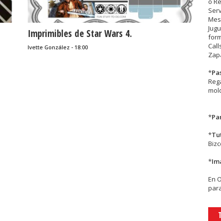
o R
Serv
Mesa
Jugu
Imprimibles de Star Wars 4.
form
Call
Ivette González - 18:00
Zapa
*
Pa
Rega
mold
*
Par
*
Tu
Biz
*
Im
En
para