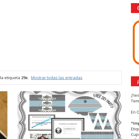
la etiqueta
29x
.
Mostrar todas las entradas
¡Te
Tem
En 
*
Im
Eti
Cupc