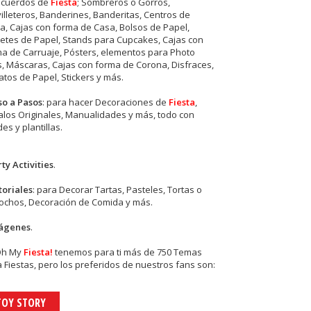
ecuerdos de
Fiesta
; Sombreros o Gorros,
illeteros, Banderines, Banderitas, Centros de
, Cajas con forma de Casa, Bolsos de Papel,
etes de Papel, Stands para Cupcakes, Cajas con
a de Carruaje, Pósters, elementos para Photo
s, Máscaras, Cajas con forma de Corona, Disfraces,
tos de Papel, Stickers y más.
so a Pasos
: para hacer Decoraciones de
Fiesta
,
los Originales, Manualidades y más, todo con
es y plantillas.
ty Activities
.
toriales
: para Decorar Tartas, Pasteles, Tortas o
cochos, Decoración de Comida y más.
ágenes
.
Oh My
Fiesta!
tenemos para ti más de 750 Temas
 Fiestas, pero los preferidos de nuestros fans son:
TOY STORY