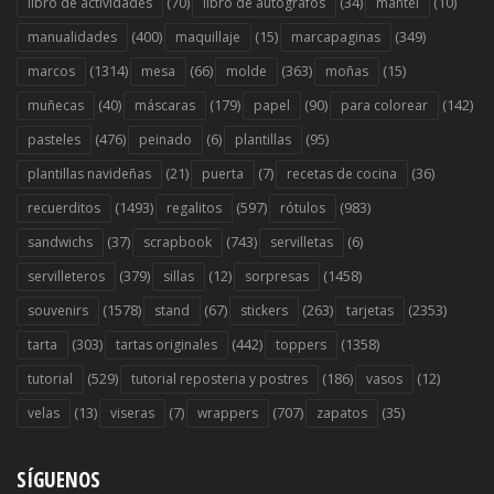
(70)
(34)
(10)
libro de actividades
libro de autógrafos
mantel
(400)
(15)
(349)
manualidades
maquillaje
marcapaginas
(1314)
(66)
(363)
(15)
marcos
mesa
molde
moñas
(40)
(179)
(90)
(142)
muñecas
máscaras
papel
para colorear
(476)
(6)
(95)
pasteles
peinado
plantillas
(21)
(7)
(36)
plantillas navideñas
puerta
recetas de cocina
(1493)
(597)
(983)
recuerditos
regalitos
rótulos
(37)
(743)
(6)
sandwichs
scrapbook
servilletas
(379)
(12)
(1458)
servilleteros
sillas
sorpresas
(1578)
(67)
(263)
(2353)
souvenirs
stand
stickers
tarjetas
(303)
(442)
(1358)
tarta
tartas originales
toppers
(529)
(186)
(12)
tutorial
tutorial reposteria y postres
vasos
(13)
(7)
(707)
(35)
velas
viseras
wrappers
zapatos
SÍGUENOS