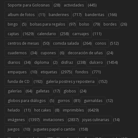
(28)
(445)
Soporte para Golosinas
actividades
(11)
(717)
(166)
album de fotos
banderines
banderitas
(5)
(97)
(79)
(26)
bingo
bolsas para regalos
bolso
bordes
(1629)
(258)
(111)
cajitas
calendario
carruajes
(50)
(264)
(512)
centros de mesas
comida salada
conos
(34)
(6)
(24)
cuadernos
cupones
decoración de uñas
(34)
(2)
(238)
(1454)
diarios
diploma
disfraz
dulcero
(10)
(2975)
(771)
empaques
etiquetas
fondos
(192)
(152)
funda de CD
galería postres y reposteria
(64)
(17)
(24)
galerías
galletas
globos
(5)
(81)
(12)
globos para diálogos
gorros
guirnaldas
(11)
(8)
(6429)
helado
hot cakes
imprimibles
(1397)
(2837)
(14)
imágenes
invitaciones
joyas culinarias
(10)
(158)
juegos
juguetes papel o cartón