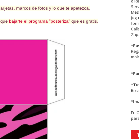
o R
Serv
arjetas, marcos de fotos y lo que te apetezca.
Mesa
Jugu
s que
bajarte el programa "posteriza"
que es gratis.
form
Call
Zapa
*
Pa
Rega
mold
*
Par
*
Tu
Biz
*
Im
En
para