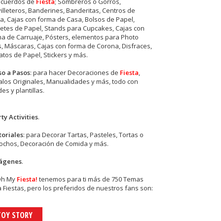
ecuerdos de
Fiesta
; Sombreros o Gorros,
illeteros, Banderines, Banderitas, Centros de
, Cajas con forma de Casa, Bolsos de Papel,
etes de Papel, Stands para Cupcakes, Cajas con
a de Carruaje, Pósters, elementos para Photo
s, Máscaras, Cajas con forma de Corona, Disfraces,
tos de Papel, Stickers y más.
so a Pasos
: para hacer Decoraciones de
Fiesta
,
los Originales, Manualidades y más, todo con
es y plantillas.
ty Activities
.
toriales
: para Decorar Tartas, Pasteles, Tortas o
cochos, Decoración de Comida y más.
ágenes
.
Oh My
Fiesta!
tenemos para ti más de 750 Temas
 Fiestas, pero los preferidos de nuestros fans son:
TOY STORY