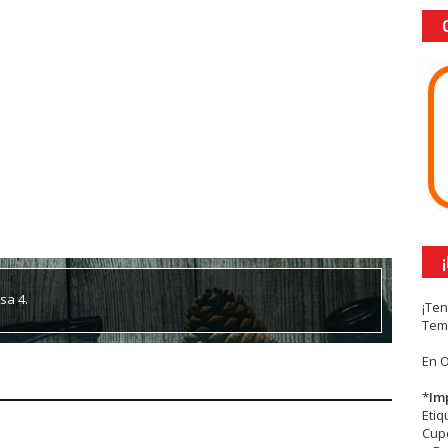
sa 4.
¡Te
Tem
En 
*
Im
Eti
Cupc