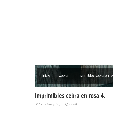
Inicio
zebra
Imprimibles cebra en ro
Imprimibles cebra en rosa 4.
Ivette González
14:00