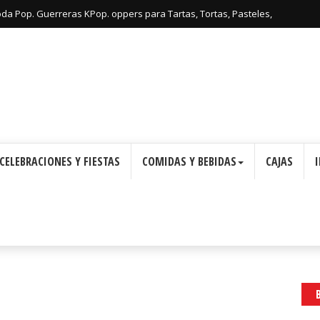
oda Pop. Guerreras KPop. oppers para Tartas, Tortas, Pasteles,
Imprimir Gratis.
CELEBRACIONES Y FIESTAS
COMIDAS Y BEBIDAS
CAJAS