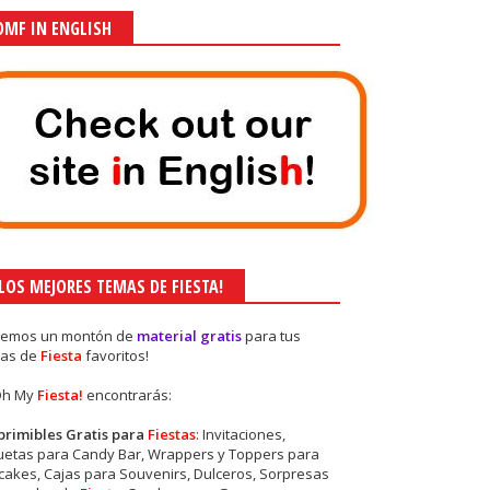
OMF IN ENGLISH
¡LOS MEJORES TEMAS DE FIESTA!
nemos un montón de
material gratis
para tus
as de
Fiesta
favoritos!
Oh My
Fiesta!
encontrarás:
primibles Gratis para
Fiestas
: Invitaciones,
quetas para Candy Bar, Wrappers y Toppers para
akes, Cajas para Souvenirs, Dulceros, Sorpresas