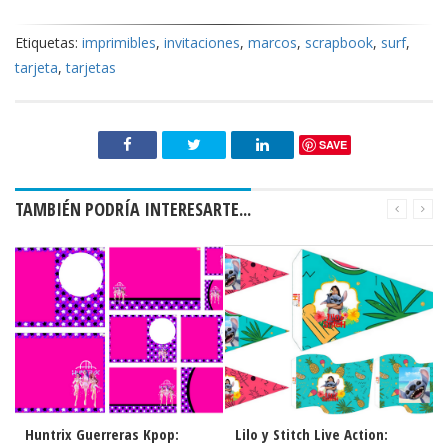
Etiquetas:
imprimibles
,
invitaciones
,
marcos
,
scrapbook
,
surf
,
tarjeta
,
tarjetas
SAVE
TAMBIÉN PODRÍA INTERESARTE...
Lilo y Stitch Live Action:
Lilo y Stitch Live Action: