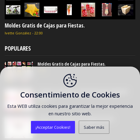
Moldes Gratis de Cajas para Fiestas.
Ivette González
-
22:00
POPULARES
Moldes Gratis de Cajas para Fiestas.
22:00
La Selva, para Niñas: Invitaciones para Imprimir
Consentimiento de Cookies
Gratis.
20:00
Esta WEB utiliza cookies para garantizar la mejor experiencia
en nuestro sitio web.
Frozen: Caja Tetera Para Imprimir Gratis.
2:00
¡Acceptar Cookies!
Saber más