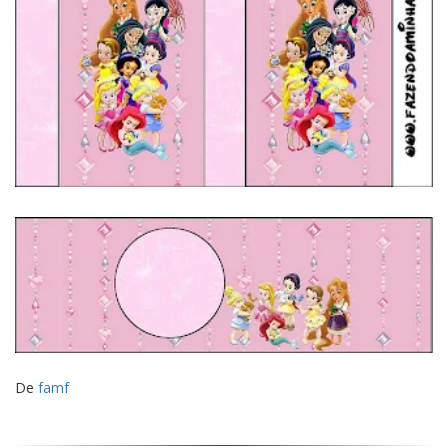
De
famf