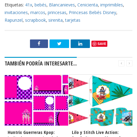
Etiquetas:
41x
,
bebés
,
Blancanieves
,
Cenicienta
,
imprimibles
,
invitaciones
,
marcos
,
princesas
,
Princesas Bebés Disney
,
Rapunzel
,
scrapbook
,
sirenita
,
tarjetas
SAVE
TAMBIÉN PODRÍA INTERESARTE...
Lilo y Stitch Live Action:
Lilo y Stitch Live Action: