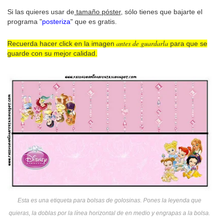
Si las quieres usar de
tamaño póster
, sólo tienes que bajarte el
programa "
posteriza
" que es gratis.
antes de guardarla
Recuerda hacer click en la imagen
para que se
guarde con su mejor calidad.
Esta es una etiqueta para bolsas de golosinas. Pones la leyenda que
quieras, la doblas por la línea horizontal de en medio y engrapas a la bolsa.