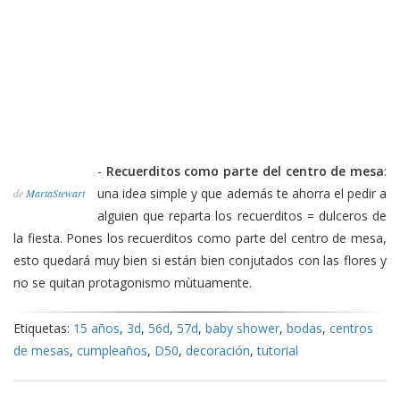
-
Recuerditos como parte del centro de mesa
:
una idea simple y que además te ahorra el pedir a
de
MartaStewart
alguien que reparta los recuerditos = dulceros de
la fiesta. Pones los recuerditos como parte del centro de mesa,
esto quedará muy bien si están bien conjutados con las flores y
no se quitan protagonismo mùtuamente.
Etiquetas:
15 años
,
3d
,
56d
,
57d
,
baby shower
,
bodas
,
centros
de mesas
,
cumpleaños
,
D50
,
decoración
,
tutorial