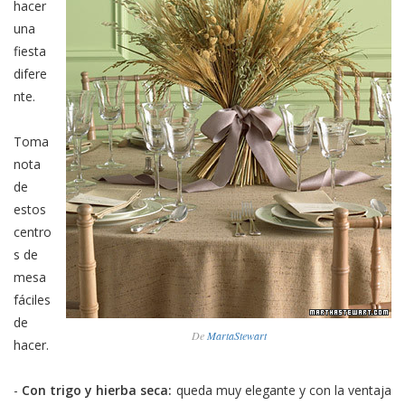
hacer
una
fiesta
difere
nte.
Toma
nota
de
estos
centro
s de
mesa
fáciles
de
De
MartaStewart
hacer.
-
Con trigo y hierba seca:
queda muy elegante y con la ventaja