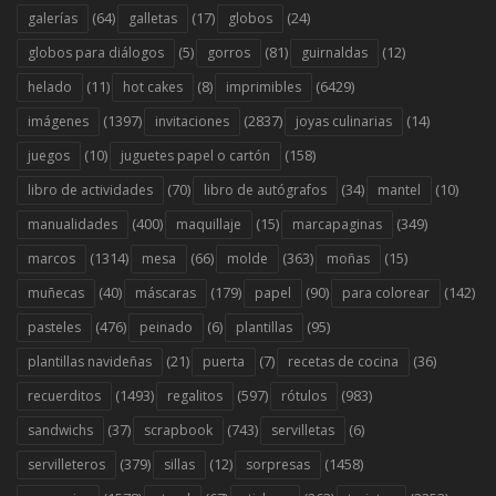
(64)
(17)
(24)
galerías
galletas
globos
(5)
(81)
(12)
globos para diálogos
gorros
guirnaldas
(11)
(8)
(6429)
helado
hot cakes
imprimibles
(1397)
(2837)
(14)
imágenes
invitaciones
joyas culinarias
(10)
(158)
juegos
juguetes papel o cartón
(70)
(34)
(10)
libro de actividades
libro de autógrafos
mantel
(400)
(15)
(349)
manualidades
maquillaje
marcapaginas
(1314)
(66)
(363)
(15)
marcos
mesa
molde
moñas
(40)
(179)
(90)
(142)
muñecas
máscaras
papel
para colorear
(476)
(6)
(95)
pasteles
peinado
plantillas
(21)
(7)
(36)
plantillas navideñas
puerta
recetas de cocina
(1493)
(597)
(983)
recuerditos
regalitos
rótulos
(37)
(743)
(6)
sandwichs
scrapbook
servilletas
(379)
(12)
(1458)
servilleteros
sillas
sorpresas