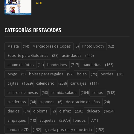
4:00
CATEGORÍAS DESTACADAS
(14)
(5)
(62)
Maleta
Marcadores de Copas
Photo Booth
(28)
(445)
Soporte para Golosinas
actividades
(11)
(717)
(166)
album de fotos
banderines
banderitas
(5)
(97)
(79)
(26)
bingo
bolsas para regalos
bolso
bordes
(1629)
(258)
(111)
cajitas
calendario
carruajes
(50)
(264)
(512)
centros de mesas
comida salada
conos
(34)
(6)
(24)
cuadernos
cupones
decoración de uñas
(34)
(2)
(238)
(1454)
diarios
diploma
disfraz
dulcero
(10)
(2975)
(771)
empaques
etiquetas
fondos
(192)
(152)
funda de CD
galería postres y reposteria